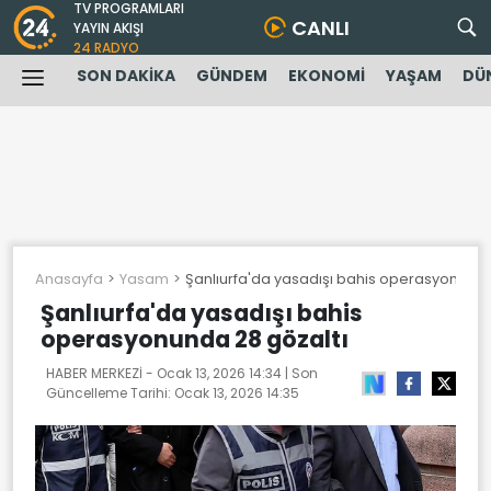
TV PROGRAMLARI
CANLI
YAYIN AKIŞI
24 RADYO
SON DAKİKA
GÜNDEM
EKONOMİ
YAŞAM
DÜ
Anasayfa
Yasam
Şanlıurfa'da yasadışı bahis operasyonunda
Şanlıurfa'da yasadışı bahis
operasyonunda 28 gözaltı
HABER MERKEZİ -
Ocak 13, 2026 14:34
| Son
Güncelleme Tarihi:
Ocak 13, 2026 14:35