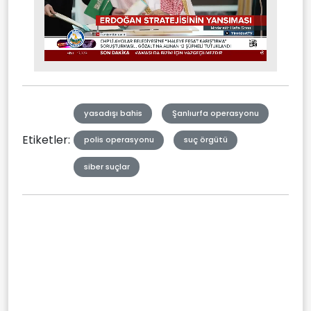
Stream
Mute
Type
yasadışı bahis
Şanlıurfa operasyonu
Etiketler:
polis operasyonu
suç örgütü
siber suçlar