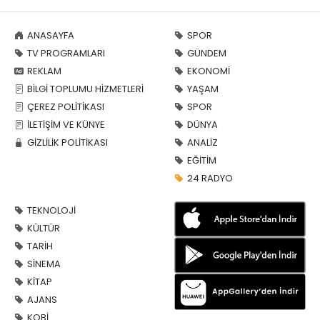
ANASAYFA
SPOR
TV PROGRAMLARI
GÜNDEM
REKLAM
EKONOMİ
BİLGİ TOPLUMU HİZMETLERİ
YAŞAM
ÇEREZ POLİTİKASI
SPOR
İLETİŞİM VE KÜNYE
DÜNYA
GİZLİLİK POLİTİKASI
ANALİZ
EĞİTİM
24 RADYO
TEKNOLOJİ
KÜLTÜR
TARİH
SİNEMA
KİTAP
AJANS
KOBİ