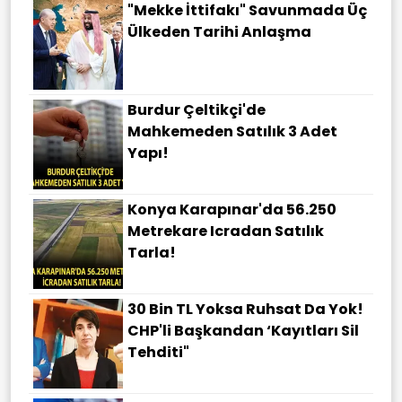
"Mekke İttifakı" Savunmada Üç
Ülkeden Tarihi Anlaşma
Burdur Çeltikçi'de
Mahkemeden Satılık 3 Adet
Yapı!
Konya Karapınar'da 56.250
Metrekare Icradan Satılık
Tarla!
30 Bin TL Yoksa Ruhsat Da Yok!
CHP'li Başkandan ‘Kayıtları Sil
Tehditi"