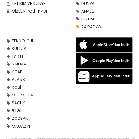
İLETİŞİM VE KÜNYE
DÜNYA
GİZLİLİK POLİTİKASI
ANALİZ
EĞİTİM
24 RADYO
TEKNOLOJİ
KÜLTÜR
TARİH
SİNEMA
KİTAP
AJANS
KOBİ
OTOMOTİV
SAĞLIK
BİLGİ
ZODYAK
MAGAZİN