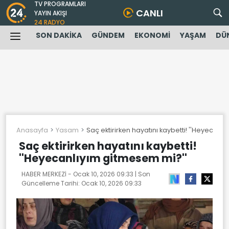
TV PROGRAMLARI
CANLI
YAYIN AKIŞI
24 RADYO
SON DAKİKA
GÜNDEM
EKONOMİ
YAŞAM
DÜ
Anasayfa
Yasam
Saç ektirirken hayatını kaybetti! ''Heyecanl
Saç ektirirken hayatını kaybetti!
''Heyecanlıyım gitmesem mi?''
HABER MERKEZİ -
Ocak 10, 2026 09:33
| Son
Güncelleme Tarihi:
Ocak 10, 2026 09:33