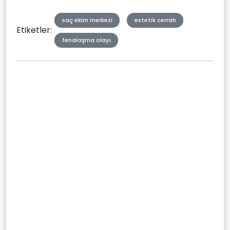
saç ekim merkezi
estetik cerrah
Etiketler:
fenalaşma olayı