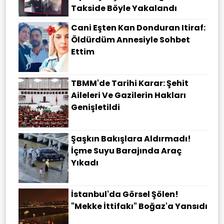
Takside Böyle Yakalandı
Cani Eşten Kan Donduran Itiraf:
Öldürdüm Annesiyle Sohbet
Ettim
TBMM'de Tarihi Karar: Şehit
Aileleri Ve Gazilerin Hakları
Genişletildi
Şaşkın Bakışlara Aldırmadı!
İçme Suyu Barajında Araç
Yıkadı
İstanbul'da Görsel Şölen!
"Mekke İttifakı" Boğaz'a Yansıdı