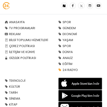
ANASAYFA
SPOR
TV PROGRAMLARI
GÜNDEM
REKLAM
EKONOMİ
BİLGİ TOPLUMU HİZMETLERİ
YAŞAM
ÇEREZ POLİTİKASI
SPOR
İLETİŞİM VE KÜNYE
DÜNYA
GİZLİLİK POLİTİKASI
ANALİZ
EĞİTİM
24 RADYO
TEKNOLOJİ
KÜLTÜR
TARİH
SİNEMA
KİTAP