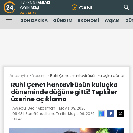
TV PROGRAMLARI
CANLI
YAYIN AKIŞI
24 RADYO
SON DAKİKA
GÜNDEM
EKONOMİ
YAŞAM
DÜ
Anasayfa
Yasam
Ruhi Çenet hantavirüsün kuluçka döneminde
Ruhi Çenet hantavirüsün kuluçka
döneminde düğüne gitti! Tepkiler
üzerine açıklama
Ayşegül Bedir Akosman -
Mayıs 09, 2026
09:43
| Son Güncelleme Tarihi:
Mayıs 09, 2026
09:43