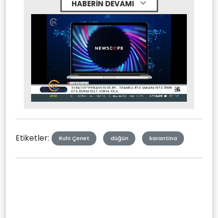
HABERİN DEVAMI
Stream
Mute
Type
Etiketler:
Ruhi Çenet
düğün
karantina