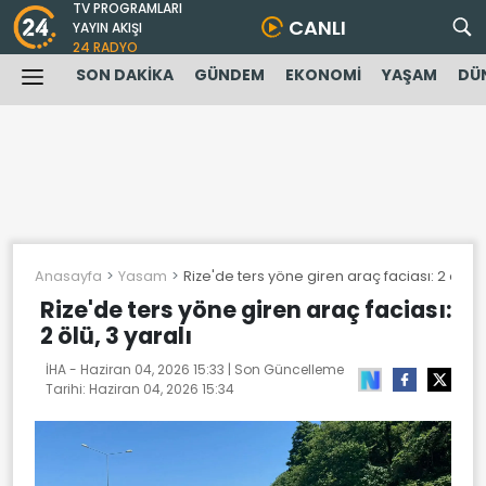
TV PROGRAMLARI
CANLI
YAYIN AKIŞI
24 RADYO
SON DAKİKA
GÜNDEM
EKONOMİ
YAŞAM
DÜ
Anasayfa
Yasam
Rize'de ters yöne giren araç faciası: 2 ölü, 3
Rize'de ters yöne giren araç faciası:
2 ölü, 3 yaralı
İHA -
Haziran 04, 2026 15:33
| Son Güncelleme
Tarihi:
Haziran 04, 2026 15:34