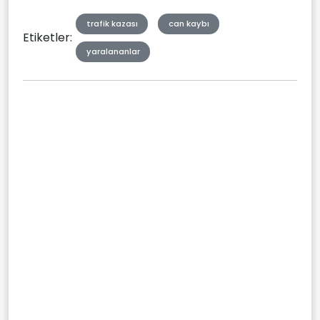
trafik kazası
can kaybı
Etiketler:
yaralananlar