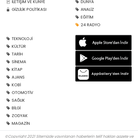
İLETİŞİM VE KÜNYE
DÜNYA
GİZLİLİK POLİTİKASI
ANALİZ
EĞİTİM
24 RADYO
TEKNOLOJİ
KÜLTÜR
TARİH
SİNEMA
KİTAP
AJANS
KOBİ
OTOMOTİV
SAĞLIK
BİLGİ
ZODYAK
MAGAZİN
©Copyright 2021 Sitemizde yayınlanan haberlerin telif hakları gazete ve