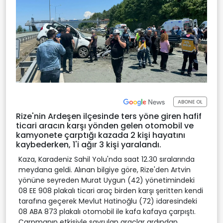
ABONE OL
Rize'nin Ardeşen ilçesinde ters yöne giren hafif
ticari aracın karşı yönden gelen otomobil ve
kamyonete çarptığı kazada 2 kişi hayatını
kaybederken, 1'i ağır 3 kişi yaralandı.
Kaza, Karadeniz Sahil Yolu'nda saat 12.30 sıralarında
meydana geldi. Alınan bilgiye göre, Rize'den Artvin
yönüne seyreden Murat Uygun (42) yönetimindeki
08 EE 908 plakalı ticari araç birden karşı şeritten kendi
tarafına geçerek Mevlut Hatinoğlu (72) idaresindeki
08 ABA 873 plakalı otomobil ile kafa kafaya çarpıştı.
Çarpmanın etkisiyle savrulan araçlar ardından