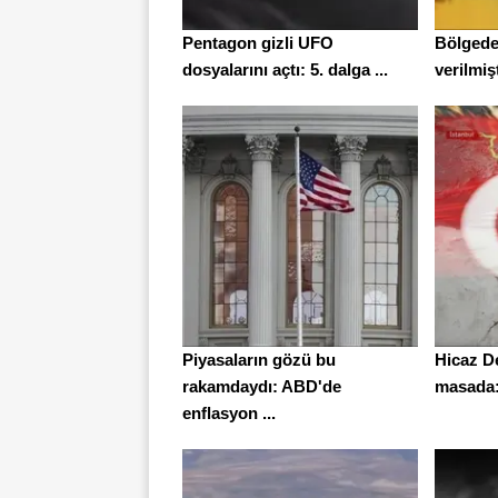
Pentagon gizli UFO
Bölgede
dosyalarını açtı: 5. dalga ...
verilmişt
Piyasaların gözü bu
Hicaz D
rakamdaydı: ABD'de
masada: 
enflasyon ...