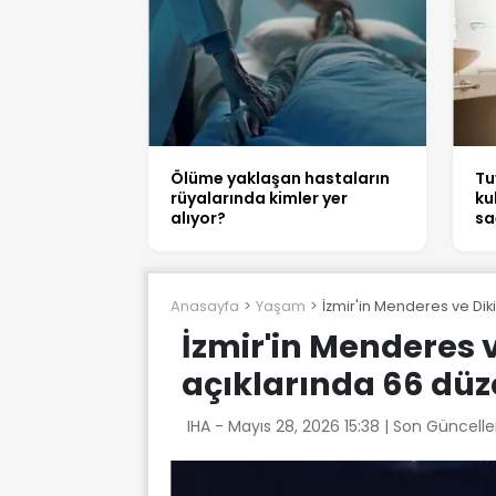
Ölüme yaklaşan hastaların
Tu
rüyalarında kimler yer
ku
alıyor?
sa
Anasayfa
Yaşam
İzmir'in Menderes ve Dik
İzmir'in Menderes ve
açıklarında 66 dü
IHA -
Mayıs 28, 2026 15:38
| Son Güncelle