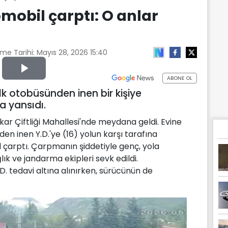
mobil çarptı: O anlar
me Tarihi:
Mayıs 28, 2026 15:40
Play
ABONE OL
alk otobüsünden inen bir kişiye
Video
 yansıdı.
Sakar Çiftliği Mahallesi'nde meydana geldi. Evine
en inen Y.D.'ye (16) yolun karşı tarafına
çarptı. Çarpmanın şiddetiyle genç, yola
ık ve jandarma ekipleri sevk edildi.
. tedavi altına alınırken, sürücünün de