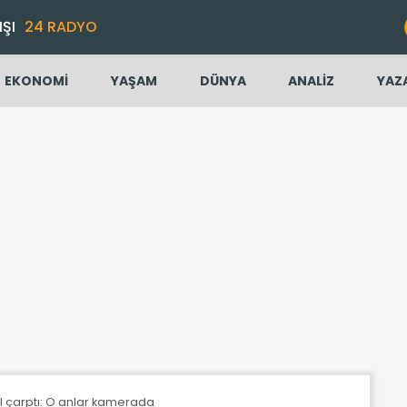
IŞI
24 RADYO
EKONOMİ
YAŞAM
DÜNYA
ANALİZ
YAZ
l çarptı: O anlar kamerada