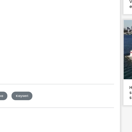
V
e
H
s
ma
Kayseri
s