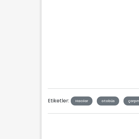
Etiketler:
Hacılar
otobüs
çarp