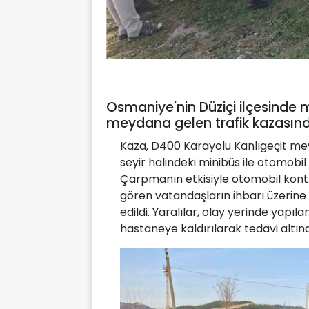
Osmaniye'nin Düziçi ilçesinde 
meydana gelen trafik kazasında
Kaza, D400 Karayolu Kanlıgeçit mevk
seyir halindeki minibüs ile otomobi
Çarpmanın etkisiyle otomobil kontr
gören vatandaşların ihbarı üzerine 
edildi. Yaralılar, olay yerinde yap
hastaneye kaldırılarak tedavi altına