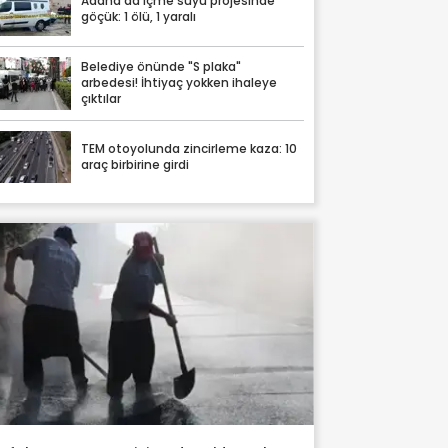
Adana'da içme suyu projesinde
göçük: 1 ölü, 1 yaralı
Belediye önünde "S plaka"
arbedesi! İhtiyaç yokken ihaleye
çıktılar
TEM otoyolunda zincirleme kaza: 10
araç birbirine girdi