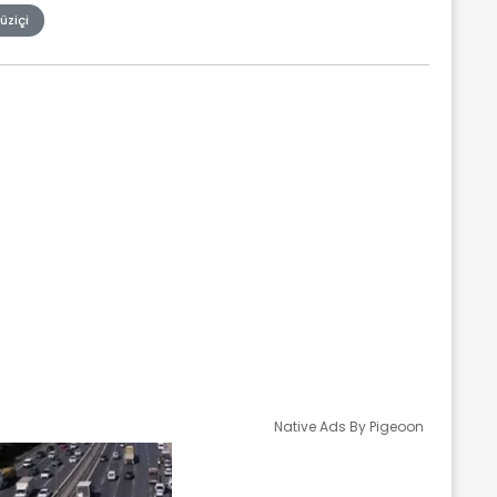
üziçi
Native Ads By Pigeoon