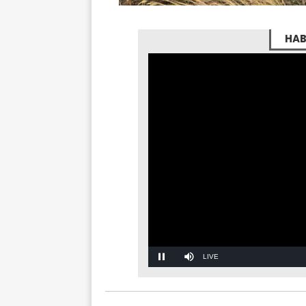
HAB
Stream
Mute
Type