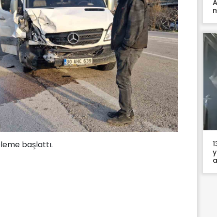
A
m
1
eleme başlattı.
y
a