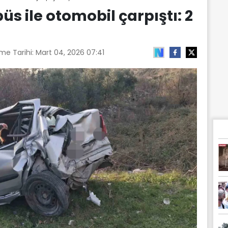
s ile otomobil çarpıştı: 2
me Tarihi:
Mart 04, 2026 07:41