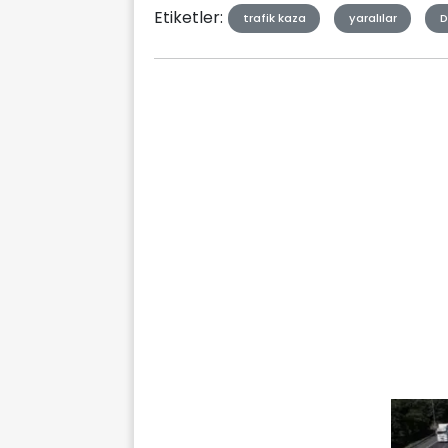
Etiketler:
trafik kaza
yaralılar
D