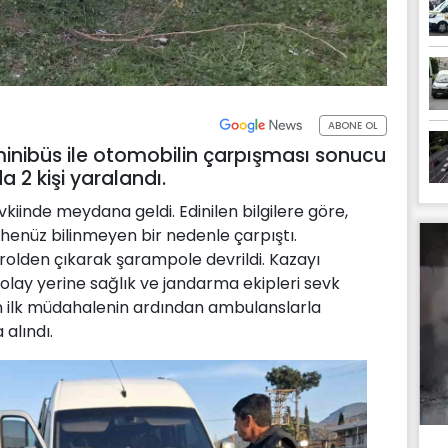
ABONE OL
minibüs ile otomobilin çarpışması sonucu
 2 kişi yaralandı.
iinde meydana geldi. Edinilen bilgilere göre,
l henüz bilinmeyen bir nedenle çarpıştı.
olden çıkarak şarampole devrildi. Kazayı
olay yerine sağlık ve jandarma ekipleri sevk
ılan ilk müdahalenin ardından ambulanslarla
 alındı.