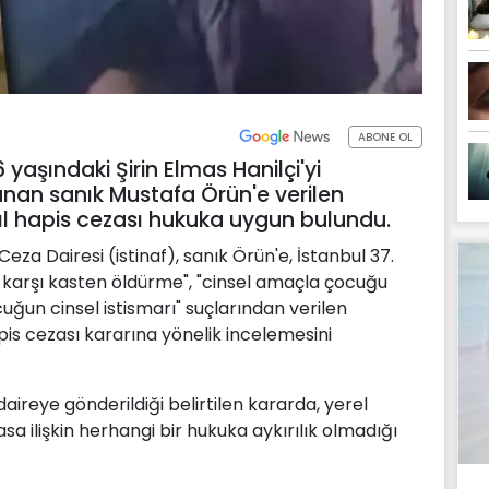
ABONE OL
6 yaşındaki Şirin Elmas Hanilçi'yi
anan sanık Mustafa Örün'e verilen
yıl hapis cezası hukuka uygun bulundu.
eza Dairesi (istinaf), sanık Örün'e, İstanbul 37.
arşı kasten öldürme", "cinsel amaçla çocuğu
uğun cinsel istismarı" suçlarından verilen
apis cezası kararına yönelik incelemesini
ireye gönderildiği belirtilen kararda, yerel
ilişkin herhangi bir hukuka aykırılık olmadığı