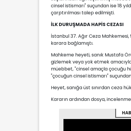
cinsel istismarı" suçundan ise 18 y
çarptırılması talep edilmişti.
İLK DURUŞMADA HAPİS CEZASI
İstanbul 37. Ağır Ceza Mahkemesi,
karara bağlamıştı.
Mahkeme heyeti, sanık Mustafa Örün'
gizlemek veya yok etmek amacıyla 
müebbet, "cinsel amaçla çocuğu hür
"çocuğun cinsel istismarı" suçundan
Heyet, sanığa üst sınırdan ceza hü
Kararın ardından dosya, incelenmek 
HAB