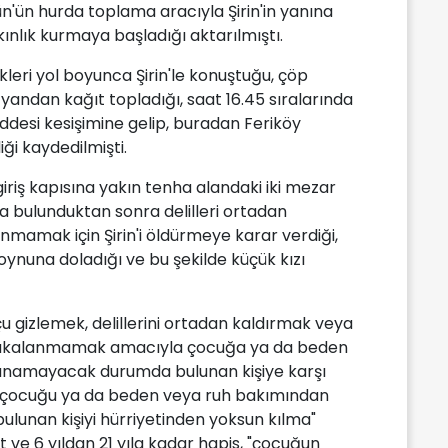
n'ün hurda toplama aracıyla Şirin'in yanına
kınlık kurmaya başladığı aktarılmıştı.
leri yol boyunca Şirin'le konuştuğu, çöp
yandan kağıt topladığı, saat 16.45 sıralarında
addesi kesişimine gelip, buradan Feriköy
iği kaydedilmişti.
 giriş kapısına yakın tenha alandaki iki mezar
a bulunduktan sonra delilleri ortadan
nmamak için Şirin'i öldürmeye karar verdiği,
oynuna doladığı ve bu şekilde küçük kızı
u gizlemek, delillerini ortadan kaldırmak veya
 yakalanmamak amacıyla çocuğa ya da beden
vunamayacak durumda bulunan kişiye karşı
a çocuğu ya da beden veya ruh bakımından
unan kişiyi hürriyetinden yoksun kılma"
 ve 6 yıldan 21 yıla kadar hapis, "çocuğun