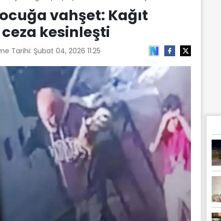
çocuğa vahşet: Kağıt
 ceza kesinleşti
me Tarihi:
Şubat 04, 2026 11:25