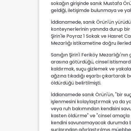
sokağın girişinde sanık Mustafa Örü
geldiği, iletişimde bulunmaya ve ya
İddianamede, sanık Örün'ün yürüdük
konteynerlerinin yanında durup bir 
Şirin'le Poyraz 1 Sokak ve Hasret C
Mezarlığı istikametine doğru ilerled
Sanığın Şirin'i Feriköy Mezarlığı'nın
arasına götürdüğü, cinsel istismard
kaldırmak, suçu gizlemek ve yakala
ağzına tıkadığı eşarbı çıkartarak b
öldürdüğü belirtilmişti.
İddianamede sanık Örün'ün, "bir suç
işlenmesini kolaylaştırmak ya da
veya ruh bakımından kendisini sa
kasten öldürme" ve "cinsel amaçl
kendini savunamayacak durumda bul
suçlarından ağırlaştırılmış müebbet