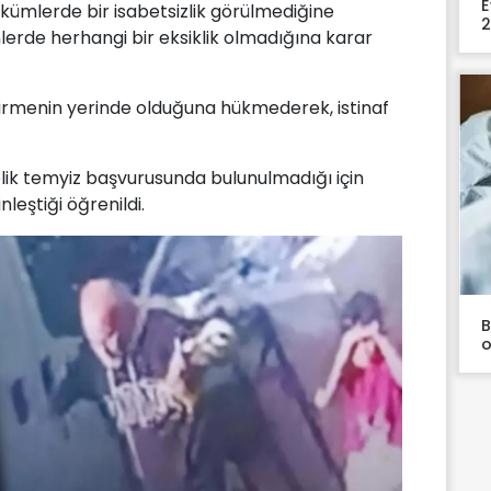
E
ümlerde bir isabetsizlik görülmediğine
2
lerde herhangi bir eksiklik olmadığına karar
irmenin yerinde olduğuna hükmederek, istinaf
elik temyiz başvurusunda bulunulmadığı için
leştiği öğrenildi.
B
o