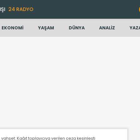
IŞI
24 RADYO
EKONOMİ
YAŞAM
DÜNYA
ANALİZ
YAZ
vahşet: Kağıt toplayıcıya verilen ceza kesinleşti