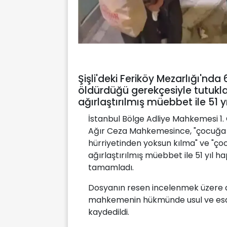
Şişli'deki Feriköy Mezarlığı'nda 
öldürdüğü gerekçesiyle tutukl
ağırlaştırılmış müebbet ile 51 
İstanbul Bölge Adliye Mahkemesi 1. C
Ağır Ceza Mahkemesince, "çocuğa k
hürriyetinden yoksun kılma" ve "çoc
ağırlaştırılmış müebbet ile 51 yıl h
tamamladı.
Dosyanın resen incelenmek üzere da
mahkemenin hükmünde usul ve esasa 
kaydedildi.