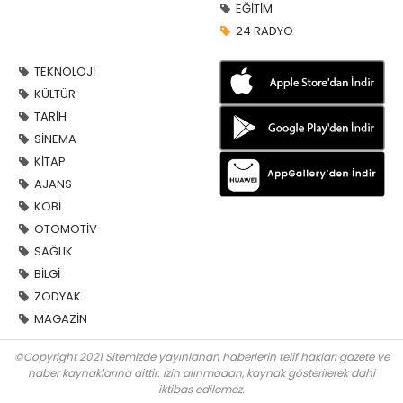
EĞİTİM
24 RADYO
TEKNOLOJİ
KÜLTÜR
TARİH
SİNEMA
KİTAP
AJANS
KOBİ
OTOMOTİV
SAĞLIK
BİLGİ
ZODYAK
MAGAZİN
©Copyright 2021 Sitemizde yayınlanan haberlerin telif hakları gazete ve
haber kaynaklarına aittir. İzin alınmadan, kaynak gösterilerek dahi
iktibas edilemez.