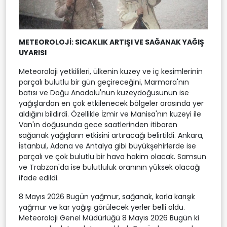
METEOROLOJİ: SICAKLIK ARTIŞI VE SAĞANAK YAĞIŞ
UYARISI
Meteoroloji yetkilileri, ülkenin kuzey ve iç kesimlerinin
parçalı bulutlu bir gün geçireceğini, Marmara'nın
batısı ve Doğu Anadolu'nun kuzeydoğusunun ise
yağışlardan en çok etkilenecek bölgeler arasında yer
aldığını bildirdi. Özellikle İzmir ve Manisa'nın kuzeyi ile
Van'ın doğusunda gece saatlerinden itibaren
sağanak yağışların etkisini artıracağı belirtildi. Ankara,
İstanbul, Adana ve Antalya gibi büyükşehirlerde ise
parçalı ve çok bulutlu bir hava hakim olacak. Samsun
ve Trabzon'da ise bulutluluk oranının yüksek olacağı
ifade edildi.
8 Mayıs 2026 Bugün yağmur, sağanak, karla karışık
yağmur ve kar yağışı görülecek yerler belli oldu.
Meteoroloji Genel Müdürlüğü 8 Mayıs 2026 Bugün ki