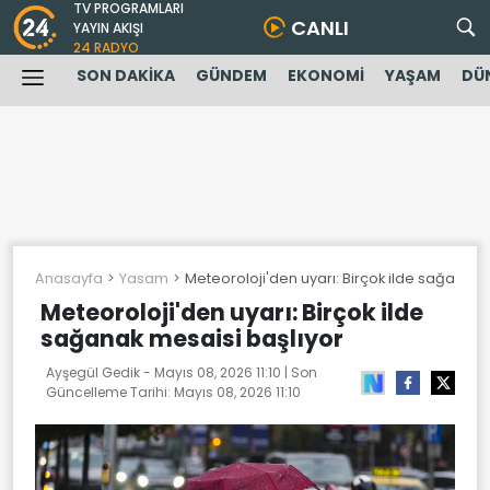
TV PROGRAMLARI
CANLI
YAYIN AKIŞI
24 RADYO
SON DAKİKA
GÜNDEM
EKONOMİ
YAŞAM
DÜ
Anasayfa
Yasam
Meteoroloji'den uyarı: Birçok ilde sağanak 
Meteoroloji'den uyarı: Birçok ilde
sağanak mesaisi başlıyor
Ayşegül Gedik -
Mayıs 08, 2026 11:10
| Son
Güncelleme Tarihi:
Mayıs 08, 2026 11:10