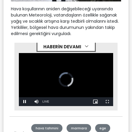
Hava koşullarının aniden değişebileceği uyarısında
bulunan Meteoroloji, vatandaşların özellikle sağanak
yağış ve sıcaklık artışına karşı tedbirli olmalarını istedi.
Yetkililer, bölgesel hava durumunun yakından takip
edilmesi gerektiğini vurguladı.
HABERİN DEVAMI
Video
Player
is
loading.
Stream
LIVE
Pause
Mute
Picture-
Fullscreen
in-
Picture
Type
hava tahmini
marmara
ege