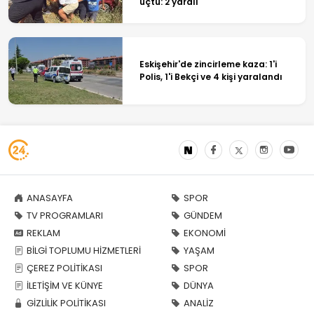
uçtu: 2 yaralı
Eskişehir'de zincirleme kaza: 1'i
Polis, 1'i Bekçi ve 4 kişi yaralandı
ANASAYFA
SPOR
TV PROGRAMLARI
GÜNDEM
REKLAM
EKONOMİ
BİLGİ TOPLUMU HİZMETLERİ
YAŞAM
ÇEREZ POLİTİKASI
SPOR
İLETİŞİM VE KÜNYE
DÜNYA
GİZLİLİK POLİTİKASI
ANALİZ