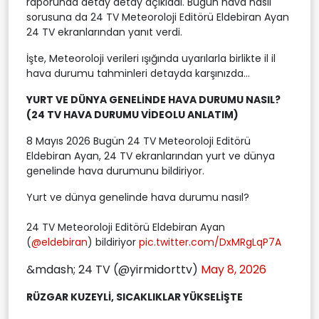
raporunda detay detay açıkladı. Bugün hava nasıl
sorusuna da 24 TV Meteoroloji Editörü Eldebiran Ayan
24 TV ekranlarından yanıt verdi.
İşte, Meteoroloji verileri ışığında uyarılarla birlikte il il
hava durumu tahminleri detayda karşınızda...
YURT VE DÜNYA GENELİNDE HAVA DURUMU NASIL?
(24 TV HAVA DURUMU VİDEOLU ANLATIM)
8 Mayıs 2026 Bugün 24 TV Meteoroloji Editörü
Eldebiran Ayan, 24 TV ekranlarından yurt ve dünya
genelinde hava durumunu bildiriyor.
Yurt ve dünya genelinde hava durumu nasıl?
24 TV Meteoroloji Editörü Eldebiran Ayan
(
@eldebiran
) bildiriyor
pic.twitter.com/DxMRgLqP7A
&mdash; 24 TV (@yirmidorttv)
May 8, 2026
RÜZGAR KUZEYLİ, SICAKLIKLAR YÜKSELİŞTE