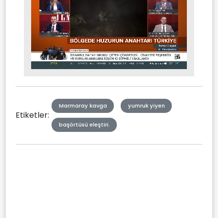
Stream
Mute
Type
Marmaray kavga
yumruk yiyen
Etiketler:
başörtüsü eleştiri.