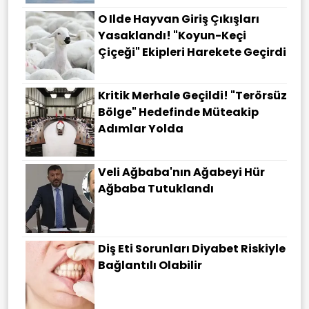
O Ilde Hayvan Giriş Çıkışları
Yasaklandı! "Koyun-Keçi
Çiçeği" Ekipleri Harekete Geçirdi
Kritik Merhale Geçildi! "Terörsüz
Bölge" Hedefinde Müteakip
Adımlar Yolda
Veli Ağbaba'nın Ağabeyi Hür
Ağbaba Tutuklandı
Diş Eti Sorunları Diyabet Riskiyle
Bağlantılı Olabilir