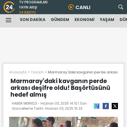
TV PROGRAMLARI
CANLI
YAYIN AKIŞI
24 RADYO
SON DAKİKA
GÜNDEM
EKONOMİ
YAŞAM
DÜ
Anasayfa
Yasam
Marmaray'daki kavganın perde arkası deşif
Marmaray'daki kavganın perde
arkası deşifre oldu! Başörtüsünü
hedef almış
HABER MERKEZİ -
Haziran 03, 2025 14:10
| Son
Güncelleme Tarihi:
Haziran 03, 2025 15:23