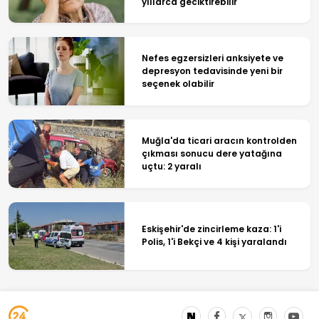
yıllarca geciktirebilir
Nefes egzersizleri anksiyete ve
depresyon tedavisinde yeni bir
seçenek olabilir
Muğla'da ticari aracın kontrolden
çıkması sonucu dere yatağına
uçtu: 2 yaralı
Eskişehir'de zincirleme kaza: 1'i
Polis, 1'i Bekçi ve 4 kişi yaralandı