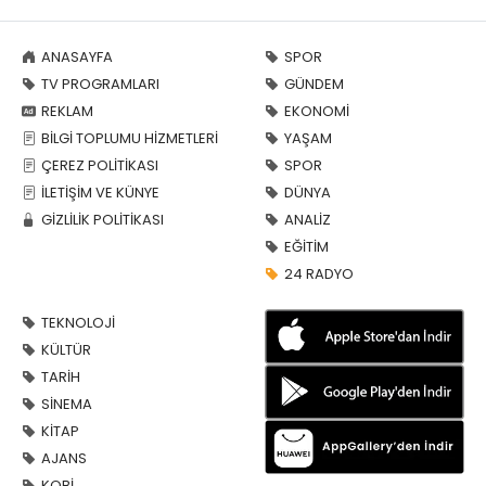
ANASAYFA
SPOR
TV PROGRAMLARI
GÜNDEM
REKLAM
EKONOMİ
BİLGİ TOPLUMU HİZMETLERİ
YAŞAM
ÇEREZ POLİTİKASI
SPOR
İLETİŞİM VE KÜNYE
DÜNYA
GİZLİLİK POLİTİKASI
ANALİZ
EĞİTİM
24 RADYO
TEKNOLOJİ
KÜLTÜR
TARİH
SİNEMA
KİTAP
AJANS
KOBİ