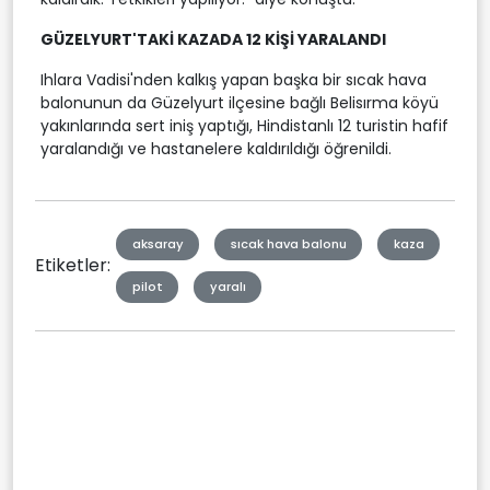
GÜZELYURT'TAKİ KAZADA 12 KİŞİ YARALANDI
Ihlara Vadisi'nden kalkış yapan başka bir sıcak hava
balonunun da Güzelyurt ilçesine bağlı Belisırma köyü
yakınlarında sert iniş yaptığı, Hindistanlı 12 turistin hafif
yaralandığı ve hastanelere kaldırıldığı öğrenildi.
aksaray
sıcak hava balonu
kaza
Etiketler:
pilot
yaralı