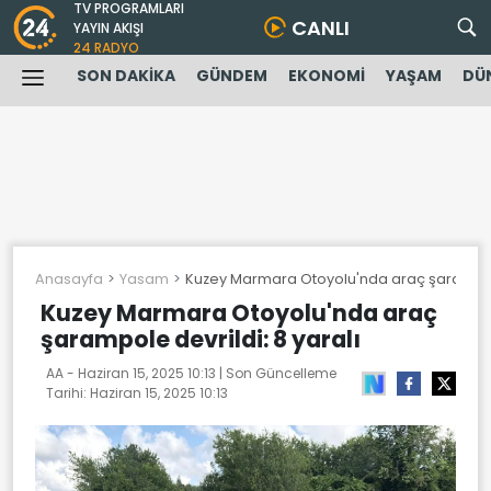
TV PROGRAMLARI
CANLI
YAYIN AKIŞI
24 RADYO
SON DAKİKA
GÜNDEM
EKONOMİ
YAŞAM
DÜ
Anasayfa
Yasam
Kuzey Marmara Otoyolu'nda araç şarampole 
Kuzey Marmara Otoyolu'nda araç
şarampole devrildi: 8 yaralı
AA -
Haziran 15, 2025 10:13
| Son Güncelleme
Tarihi:
Haziran 15, 2025 10:13