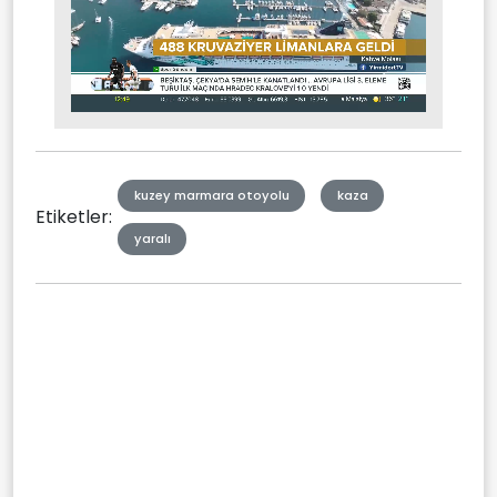
Stream
Mute
Type
kuzey marmara otoyolu
kaza
Etiketler:
yaralı