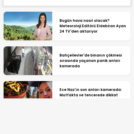
Bugün hava nasıl olacak?
Meteoroloji Editörü Eldebiran Ayan
24 TV'den aktarıyor
Bahçelievler'de binanın çökmesi
sırasında yaşanan panik anları
kamerada
Ece Naz'ın son anları kamerada:
Mutfakta ve tencerede dikkat
çeken saç telleri
Sıcaklık ve yağış uyarısı! Bazı
illerde beklenen hava durumu