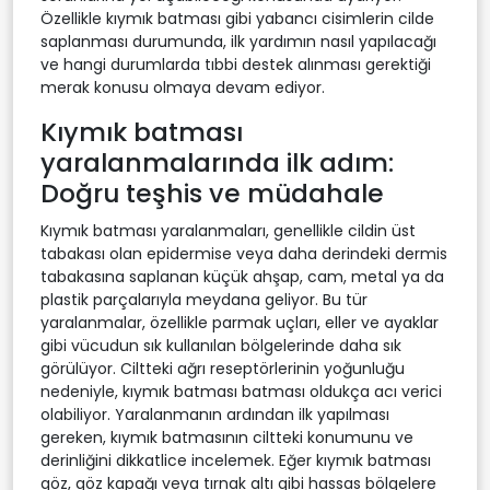
Özellikle kıymık batması gibi yabancı cisimlerin cilde
saplanması durumunda, ilk yardımın nasıl yapılacağı
ve hangi durumlarda tıbbi destek alınması gerektiği
merak konusu olmaya devam ediyor.
Kıymık batması
yaralanmalarında ilk adım:
Doğru teşhis ve müdahale
Kıymık batması yaralanmaları, genellikle cildin üst
tabakası olan epidermise veya daha derindeki dermis
tabakasına saplanan küçük ahşap, cam, metal ya da
plastik parçalarıyla meydana geliyor. Bu tür
yaralanmalar, özellikle parmak uçları, eller ve ayaklar
gibi vücudun sık kullanılan bölgelerinde daha sık
görülüyor. Ciltteki ağrı reseptörlerinin yoğunluğu
nedeniyle, kıymık batması batması oldukça acı verici
olabiliyor. Yaralanmanın ardından ilk yapılması
gereken, kıymık batmasının ciltteki konumunu ve
derinliğini dikkatlice incelemek. Eğer kıymık batması
göz, göz kapağı veya tırnak altı gibi hassas bölgelere