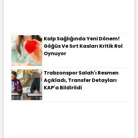
Kalp Sağlığında Yeni Dönem!
Göğüs Ve Sırt Kasları Kritik Rol
Oynuyor
Trabzonspor Salah'ı Resmen
Açıkladı, Transfer Detayları
KAP'a Bildirildi