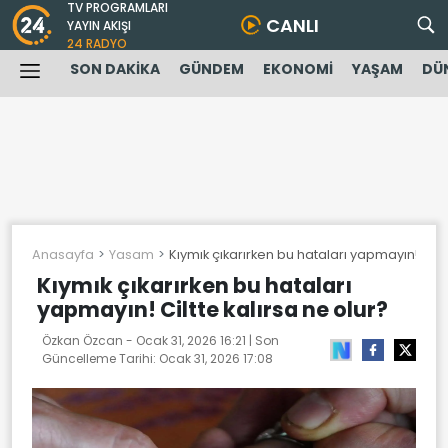
TV PROGRAMLARI
CANLI
YAYIN AKIŞI
24 RADYO
SON DAKİKA
GÜNDEM
EKONOMİ
YAŞAM
DÜ
Anasayfa
Yasam
Kıymık çıkarırken bu hataları yapmayın! Ciltt
Kıymık çıkarırken bu hataları
yapmayın! Ciltte kalırsa ne olur?
Özkan Özcan -
Ocak 31, 2026 16:21
| Son
Güncelleme Tarihi:
Ocak 31, 2026 17:08