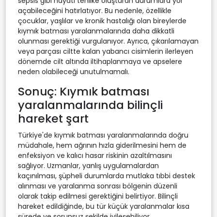
sepsis gibi hayati tehlike oluşturan durumlara yol
açabileceğini hatırlatıyor. Bu nedenle, özellikle
çocuklar, yaşlılar ve kronik hastalığı olan bireylerde
kıymık batması yaralanmalarında daha dikkatli
olunması gerektiği vurgulanıyor. Ayrıca, çıkarılamayan
veya parçası ciltte kalan yabancı cisimlerin ilerleyen
dönemde cilt altında iltihaplanmaya ve apselere
neden olabileceği unutulmamalı.
Sonuç: Kıymık batması
yaralanmalarında bilinçli
hareket şart
Türkiye'de kıymık batması yaralanmalarında doğru
müdahale, hem ağrının hızla giderilmesini hem de
enfeksiyon ve kalıcı hasar riskinin azaltılmasını
sağlıyor. Uzmanlar, yanlış uygulamalardan
kaçınılması, şüpheli durumlarda mutlaka tıbbi destek
alınması ve yaralanma sonrası bölgenin düzenli
olarak takip edilmesi gerektiğini belirtiyor. Bilinçli
hareket edildiğinde, bu tür küçük yaralanmalar kısa
sürede ve sorunsuz şekilde iyileşebiliyor.