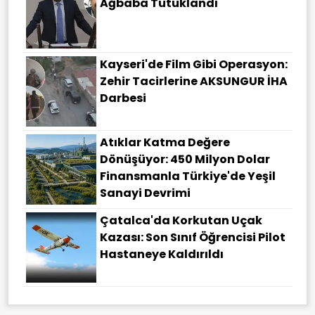
Ağbaba Tutuklandı
Kayseri'de Film Gibi Operasyon:
Zehir Tacirlerine AKSUNGUR İHA
Darbesi
Atıklar Katma Değere
Dönüşüyor: 450 Milyon Dolar
Finansmanla Türkiye'de Yeşil
Sanayi Devrimi
Çatalca'da Korkutan Uçak
Kazası: Son Sınıf Öğrencisi Pilot
Hastaneye Kaldırıldı