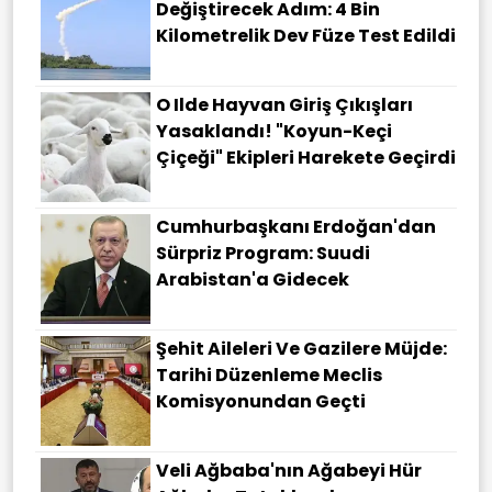
Değiştirecek Adım: 4 Bin
Kilometrelik Dev Füze Test Edildi
O Ilde Hayvan Giriş Çıkışları
Yasaklandı! "Koyun-Keçi
Çiçeği" Ekipleri Harekete Geçirdi
Cumhurbaşkanı Erdoğan'dan
Sürpriz Program: Suudi
Arabistan'a Gidecek
Şehit Aileleri Ve Gazilere Müjde:
Tarihi Düzenleme Meclis
Komisyonundan Geçti
Veli Ağbaba'nın Ağabeyi Hür