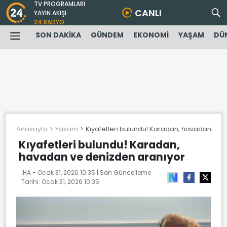
TV PROGRAMLARI
CANLI
YAYIN AKIŞI
24 RADYO
SON DAKİKA
GÜNDEM
EKONOMİ
YAŞAM
DÜ
Anasayfa
Yasam
Kıyafetleri bulundu! Karadan, havadan ve 
Kıyafetleri bulundu! Karadan,
havadan ve denizden aranıyor
İHA -
Ocak 31, 2026 10:35
| Son Güncelleme
Tarihi:
Ocak 31, 2026 10:35