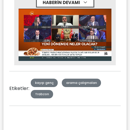
HABERİN DEVAMI
Stream
Mute
Type
kayıp genç
arama çalışmaları
Etiketler:
Trabzon