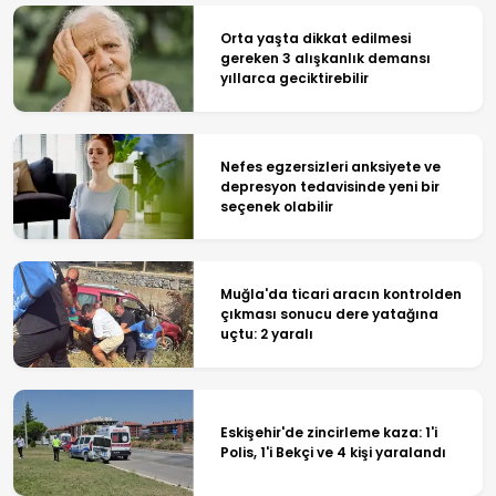
Orta yaşta dikkat edilmesi
gereken 3 alışkanlık demansı
yıllarca geciktirebilir
Nefes egzersizleri anksiyete ve
depresyon tedavisinde yeni bir
seçenek olabilir
Muğla'da ticari aracın kontrolden
çıkması sonucu dere yatağına
uçtu: 2 yaralı
Eskişehir'de zincirleme kaza: 1'i
Polis, 1'i Bekçi ve 4 kişi yaralandı