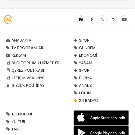
ANASAYFA
SPOR
TV PROGRAMLARI
GÜNDEM
REKLAM
EKONOMİ
BİLGİ TOPLUMU HİZMETLERİ
YAŞAM
ÇEREZ POLİTİKASI
SPOR
İLETİŞİM VE KÜNYE
DÜNYA
GİZLİLİK POLİTİKASI
ANALİZ
EĞİTİM
24 RADYO
TEKNOLOJİ
KÜLTÜR
TARİH