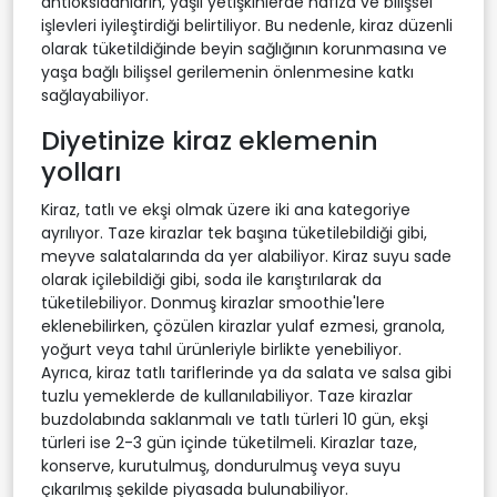
antioksidanların, yaşlı yetişkinlerde hafıza ve bilişsel
işlevleri iyileştirdiği belirtiliyor. Bu nedenle, kiraz düzenli
olarak tüketildiğinde beyin sağlığının korunmasına ve
yaşa bağlı bilişsel gerilemenin önlenmesine katkı
sağlayabiliyor.
Diyetinize kiraz eklemenin
yolları
Kiraz, tatlı ve ekşi olmak üzere iki ana kategoriye
ayrılıyor. Taze kirazlar tek başına tüketilebildiği gibi,
meyve salatalarında da yer alabiliyor. Kiraz suyu sade
olarak içilebildiği gibi, soda ile karıştırılarak da
tüketilebiliyor. Donmuş kirazlar smoothie'lere
eklenebilirken, çözülen kirazlar yulaf ezmesi, granola,
yoğurt veya tahıl ürünleriyle birlikte yenebiliyor.
Ayrıca, kiraz tatlı tariflerinde ya da salata ve salsa gibi
tuzlu yemeklerde de kullanılabiliyor. Taze kirazlar
buzdolabında saklanmalı ve tatlı türleri 10 gün, ekşi
türleri ise 2-3 gün içinde tüketilmeli. Kirazlar taze,
konserve, kurutulmuş, dondurulmuş veya suyu
çıkarılmış şekilde piyasada bulunabiliyor.