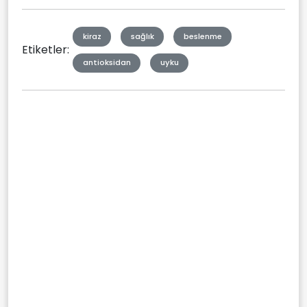
kiraz
sağlık
beslenme
Etiketler:
antioksidan
uyku