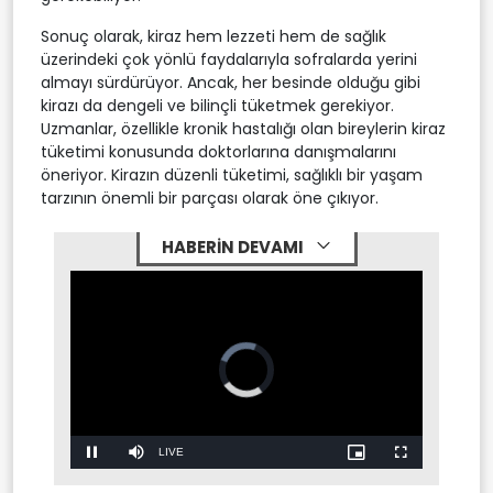
Sonuç olarak, kiraz hem lezzeti hem de sağlık
üzerindeki çok yönlü faydalarıyla sofralarda yerini
almayı sürdürüyor. Ancak, her besinde olduğu gibi
kirazı da dengeli ve bilinçli tüketmek gerekiyor.
Uzmanlar, özellikle kronik hastalığı olan bireylerin kiraz
tüketimi konusunda doktorlarına danışmalarını
öneriyor. Kirazın düzenli tüketimi, sağlıklı bir yaşam
tarzının önemli bir parçası olarak öne çıkıyor.
HABERİN DEVAMI
Stream
LIVE
Pause
Mute
Picture-
Fullscreen
in-
Picture
Type