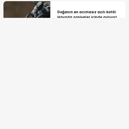
Doğanın en acımasız azılı katili:
Havada saniyeler içinde avlıyor!
Google Haritalar'da devrim! Canlı
toplu taşıma ve yemek siparişi
özelliği yayında
ANASAYFA
SPOR
TV PROGRAMLARI
GÜNDEM
REKLAM
EKONOMİ
BİLGİ TOPLUMU HİZMETLERİ
YAŞAM