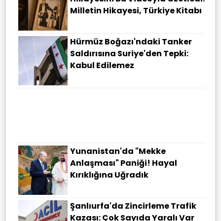
Milletin Hikayesi, Türkiye Kitabı
Hürmüz Boğazı'ndaki Tanker
Saldırısına Suriye'den Tepki:
Kabul Edilemez
Yunanistan'da "Mekke
Anlaşması" Paniği! Hayal
Kırıklığına Uğradık
Şanlıurfa'da Zincirleme Trafik
Kazası: Çok Sayıda Yaralı Var