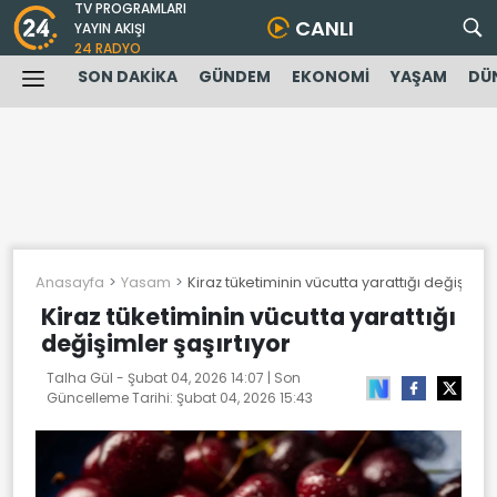
TV PROGRAMLARI
CANLI
YAYIN AKIŞI
24 RADYO
SON DAKİKA
GÜNDEM
EKONOMİ
YAŞAM
DÜ
Anasayfa
Yasam
Kiraz tüketiminin vücutta yarattığı değişimler
Kiraz tüketiminin vücutta yarattığı
değişimler şaşırtıyor
Talha Gül -
Şubat 04, 2026 14:07
| Son
Güncelleme Tarihi:
Şubat 04, 2026 15:43