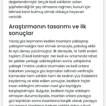
değerlendirmiştir: birçok kedi sahibinin zaten
şüphelendiği bir şey olmasına rağmen, bunun için
bilimsel kanıt bulmuş olmak oldukça heyecan
vericidir.
Araştırmanın tasarımı ve ilk
sonuçlar
Yavaş göz kırpmanın kedileri insanlara yaklaştırıp
yaklaştırmadığını test etmek amacıyla, psikolog ekibi
iki ayrı deney yürütmüştür. İlk deneyde, 14 farklı evden
toplam 21 kedi katılmıştır. Her kedi ev ortamında rahat
bir şekilde yerleşip sakinleştikten sonra, sahiplerine
yaklaşık 1 metre uzakta oturmaları ve kedi onlara
bakarken yavaşça göz kırpmaları talimatı verilmiştir.
Kameralar hem sahibin hem de kedinin yüz ifadelerini
kaydetmiş ve elde edilen sonuçlar, kedilerin hiçbir
insan etkileşimi olmadan nasıl göz kırptığıyla
karşılaştırılmıştır. Bulgular, kedilerin hiçbir etkileşim
olmayan duruma kıyasla, insanları onlara yavaşça
göz kırptıktan sonra insanlarına karşılık olarak yavaşça
göz kırpma olasılığının belirgin şekilde daha yüksek