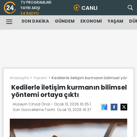
TV PROGRAMLARI
CANLI
YAYIN AKIŞI
24 RADYO
SON DAKİKA
GÜNDEM
EKONOMİ
YAŞAM
DÜ
Anasayfa
Yasam
Kedilerle iletişim kurmanın bilimsel yöntemi 
Kedilerle iletişim kurmanın bilimsel
yöntemi ortaya çıktı
Hüseyin Cihad Önal -
Ocak 13, 2026 16:35
|
Son Güncelleme Tarihi:
Ocak 13, 2026 16:37