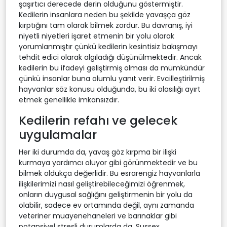
şaşırtıcı derecede derin olduğunu göstermiştir.
Kedilerin insanlara neden bu şekilde yavaşça göz
kırptığını tam olarak bilmek zordur. Bu davranış, iyi
niyetli niyetleri işaret etmenin bir yolu olarak
yorumlanmıştır çünkü kedilerin kesintisiz bakışmayı
tehdit edici olarak algıladığı düşünülmektedir. Ancak
kedilerin bu ifadeyi geliştirmiş olması da mümkündür
çünkü insanlar buna olumlu yanıt verir. Evcilleştirilmiş
hayvanlar söz konusu olduğunda, bu iki olasılığı ayırt
etmek genellikle imkansızdır.
Kedilerin refahı ve gelecek
uygulamalar
Her iki durumda da, yavaş göz kırpma bir ilişki
kurmaya yardımcı oluyor gibi görünmektedir ve bu
bilmek oldukça değerlidir. Bu esrarengiz hayvanlarla
ilişkilerimizi nasıl geliştirebileceğimizi öğrenmek,
onların duygusal sağlığını geliştirmenin bir yolu da
olabilir, sadece ev ortamında değil, aynı zamanda
veteriner muayenehaneleri ve barınaklar gibi
potansiyel stresli durumlarda da. Sussex