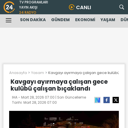
TV PROGRAMLARI
CANLI
YAYIN AKIŞI
24 RADYO
SON DAKİKA
GÜNDEM
EKONOMİ
YAŞAM
DÜ
Anasayfa
Yasam
Kavgayı ayırmaya çalışan gece kulübü çalı
Kavgayı ayırmaya çalışan gece
kulübü çalışan bıçaklandı
IHA -
Mart 28, 2026 07:00
| Son Güncelleme
Tarihi:
Mart 28, 2026 07:00