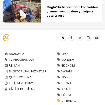
Muğla'da ticari aracın kontrolden
çıkması sonucu dere yatağına
uçtu: 2 yaralı
ANASAYFA
SPOR
TV PROGRAMLARI
GÜNDEM
REKLAM
EKONOMİ
BİLGİ TOPLUMU HİZMETLERİ
YAŞAM
ÇEREZ POLİTİKASI
SPOR
İLETİŞİM VE KÜNYE
DÜNYA
GİZLİLİK POLİTİKASI
ANALİZ
EĞİTİM
24 RADYO