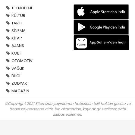
TEKNOLOJİ
KÜLTÜR
TARİH
SİNEMA
KİTAP
AJANS
KOBİ
OTOMOTİV
SAĞLIK
BİLGİ
ZODYAK
MAGAZİN
©Copyright 2021 Sitemizde yayınlanan haberlerin telif hakları gazete ve
haber kaynaklarına aittir. İzin alınmadan, kaynak gösterilerek dahi
iktibas edilemez.