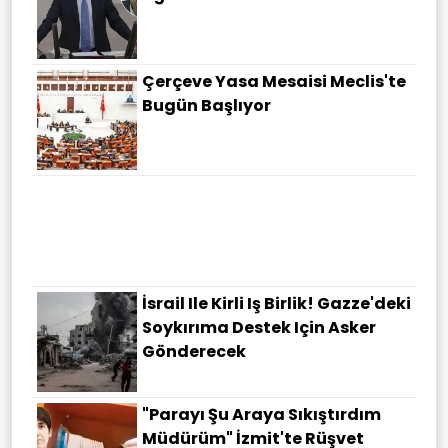
Çerçeve Yasa Mesaisi Meclis'te
Bugün Başlıyor
İsrail Ile Kirli Iş Birlik! Gazze'deki
Soykırıma Destek Için Asker
Gönderecek
"Parayı Şu Araya Sıkıştırdım
Müdürüm" İzmit'te Rüşvet