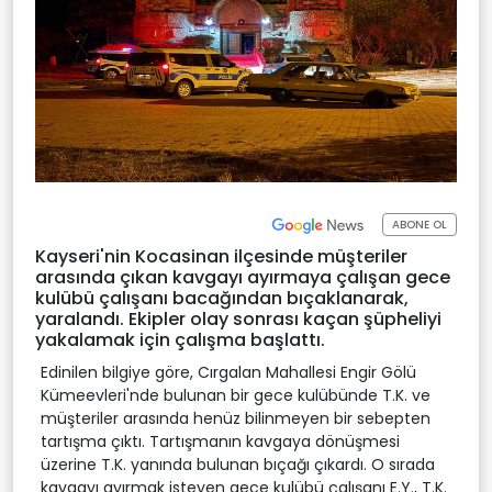
ABONE OL
Kayseri'nin Kocasinan ilçesinde müşteriler
arasında çıkan kavgayı ayırmaya çalışan gece
kulübü çalışanı bacağından bıçaklanarak,
yaralandı. Ekipler olay sonrası kaçan şüpheliyi
yakalamak için çalışma başlattı.
Edinilen bilgiye göre, Cırgalan Mahallesi Engir Gölü
Kümeevleri'nde bulunan bir gece kulübünde T.K. ve
müşteriler arasında henüz bilinmeyen bir sebepten
tartışma çıktı. Tartışmanın kavgaya dönüşmesi
üzerine T.K. yanında bulunan bıçağı çıkardı. O sırada
kavgayı ayırmak isteyen gece kulübü çalışanı E.Y., T.K.