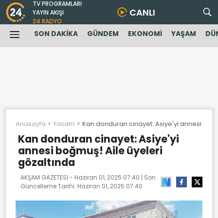
TV PROGRAMLARI
CANLI
YAYIN AKIŞI
24 RADYO
SON DAKİKA
GÜNDEM
EKONOMİ
YAŞAM
DÜ
Anasayfa
Yasam
Kan donduran cinayet: Asiye'yi annesi boğm
Kan donduran cinayet: Asiye'yi
annesi boğmuş! Aile üyeleri
gözaltında
AKŞAM GAZETESİ -
Haziran 01, 2025 07:40
| Son
Güncelleme Tarihi:
Haziran 01, 2025 07:40