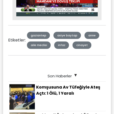
Stream
Unmute
Type
gaziantep
asiye baytap
anne
Etiketler:
aile meclisi
infaz
cinayet
Son Haberler
Komşusuna Av Tüfeğiyle Ateş
Açtı: 1 Ölü, 1 Yaralı