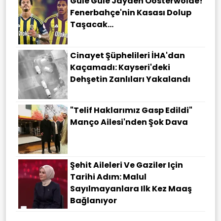
Güle Güle Jayden Oosterwolde!
Fenerbahçe'nin Kasası Dolup
Taşacak...
Cinayet Şüphelileri İHA'dan
Kaçamadı: Kayseri'deki
Dehşetin Zanlıları Yakalandı
"Telif Haklarımız Gasp Edildi"
Manço Ailesi'nden Şok Dava
Şehit Aileleri Ve Gaziler Için
Tarihi Adım: Malul
Sayılmayanlara Ilk Kez Maaş
Bağlanıyor