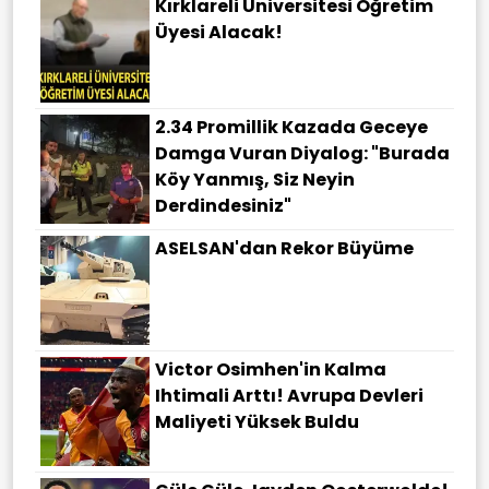
Kırklareli Üniversitesi Öğretim
Üyesi Alacak!
2.34 Promillik Kazada Geceye
Damga Vuran Diyalog: "Burada
Köy Yanmış, Siz Neyin
Derdindesiniz"
ASELSAN'dan Rekor Büyüme
Victor Osimhen'in Kalma
Ihtimali Arttı! Avrupa Devleri
Maliyeti Yüksek Buldu