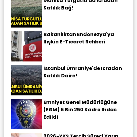
Manisa Turgutlu'da Icradan
Satılık Bağ!
Bakanlıktan Endonezya'ya
Ilişkin E-Ticaret Rehberi
İstanbul Ümraniye'de Icradan
Satılık Daire!
Emniyet Genel Müdürlüğüne
(EGM) 6 Bin 250 Kadro Ihdas
Edildi
2026-YKS Tercih Süreci Yarın