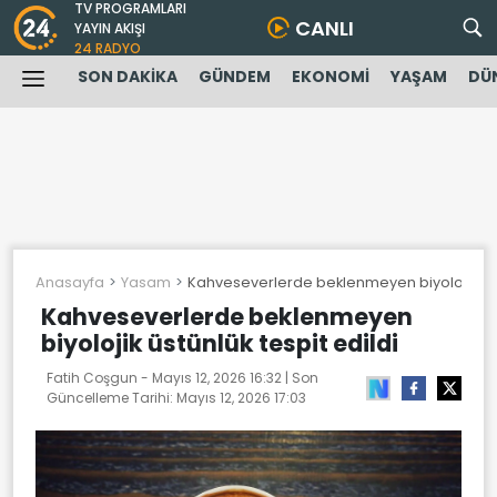
TV PROGRAMLARI
CANLI
YAYIN AKIŞI
24 RADYO
SON DAKİKA
GÜNDEM
EKONOMİ
YAŞAM
DÜ
Anasayfa
Yasam
Kahveseverlerde beklenmeyen biyolojik üstü
Kahveseverlerde beklenmeyen
biyolojik üstünlük tespit edildi
Fatih Coşgun -
Mayıs 12, 2026 16:32
| Son
Güncelleme Tarihi:
Mayıs 12, 2026 17:03