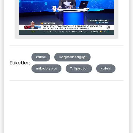
Stream
Mute
Type
kahve
bağırsak sağlığı
Etiketler:
mikrobiyota
T. Spector
kafein