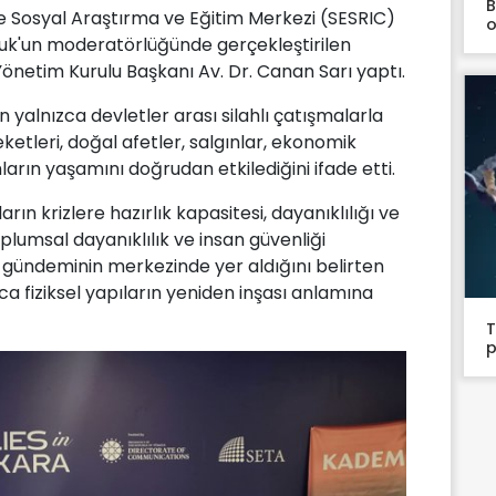
B
 ve Sosyal Araştırma ve Eğitim Merkezi (SESRIC)
o
uk'un moderatörlüğünde gerçekleştirilen
önetim Kurulu Başkanı Av. Dr. Canan Sarı yaptı.
 yalnızca devletler arası silahlı çatışmalarla
eketleri, doğal afetler, salgınlar, ekonomik
umların yaşamını doğrudan etkilediğini ifade etti.
ın krizlere hazırlık kapasitesi, dayanıklılığı ve
plumsal dayanıklılık ve insan güvenliği
k gündeminin merkezinde yer aldığını belirten
zca fiziksel yapıların yeniden inşası anlamına
T
p