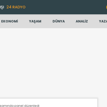
IŞI
24 RADYO
EKONOMİ
YAŞAM
DÜNYA
ANALİZ
YAZ
psamında panel düzenledi