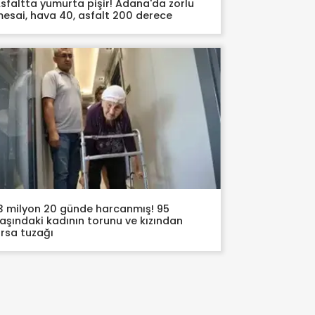
sfaltta yumurta pişir! Adana'da zorlu
esai, hava 40, asfalt 200 derece
3 milyon 20 günde harcanmış! 95
aşındaki kadının torunu ve kızından
rsa tuzağı