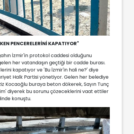
EN PENCERELERİNİ KAPATIYOR"
ahın İzmir'in protokol caddesi olduğunu
gelen her vatandaşın geçtiği bir cadde burası.
ni kapatıyor ve 'Bu İzmir'in hali ne?' diye
riyet Halk Partisi yönetiyor. Gelen her belediye
Aziz Kocaoğlu buraya beton dökerek, Sayın Tunç
m' diyerek bu sorunu çözeceklerini vaat ettiler
linde konuştu.