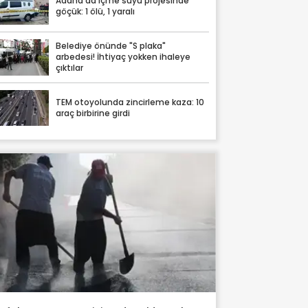
Adana'da içme suyu projesinde
göçük: 1 ölü, 1 yaralı
Belediye önünde "S plaka"
arbedesi! İhtiyaç yokken ihaleye
çıktılar
TEM otoyolunda zincirleme kaza: 10
araç birbirine girdi