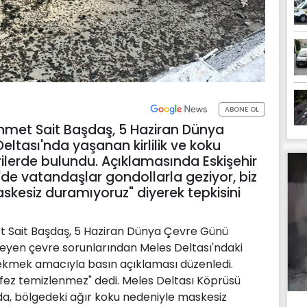
ABONE OL
ehmet Sait Başdaş, 5 Haziran Dünya
ltası'nda yaşanan kirlilik ve koku
rilerde bulundu. Açıklamasında Eskişehir
'de vatandaşlar gondollarla geziyor, biz
kesiz duramıyoruz" diyerek tepkisini
t Sait Başdaş, 5 Haziran Dünya Çevre Günü
lemeyen çevre sorunlarından Meles Deltası'ndaki
 çekmek amacıyla basın açıklaması düzenledi.
ez temizlenmez" dedi. Meles Deltası Köprüsü
da, bölgedeki ağır koku nedeniyle maskesiz