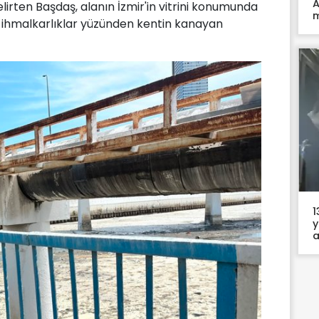
A
lirten Başdaş, alanın İzmir'in vitrini konumunda
m
 ihmalkarlıklar yüzünden kentin kanayan
1
y
a