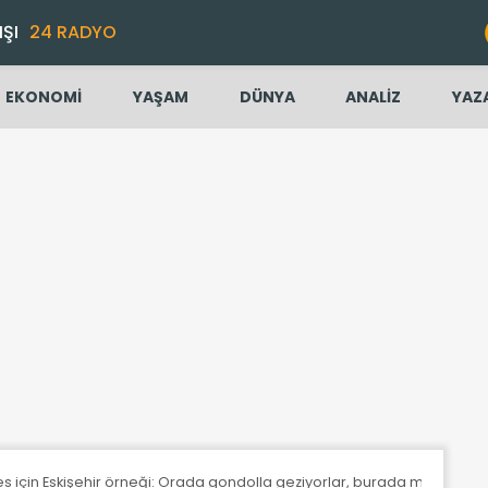
IŞI
24 RADYO
EKONOMİ
YAŞAM
DÜNYA
ANALİZ
YAZ
les için Eskişehir örneği: Orada gondolla geziyorlar, burada maskeyle