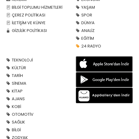
BİLGİ TOPLUMU HİZMETLERİ
YAŞAM
ÇEREZ POLİTİKASI
SPOR
İLETİŞİM VE KÜNYE
DÜNYA
GİZLİLİK POLİTİKASI
ANALİZ
EĞİTİM
24 RADYO
TEKNOLOJİ
KÜLTÜR
TARİH
SİNEMA
KİTAP
AJANS
KOBİ
OTOMOTİV
SAĞLIK
BİLGİ
ZODYAK