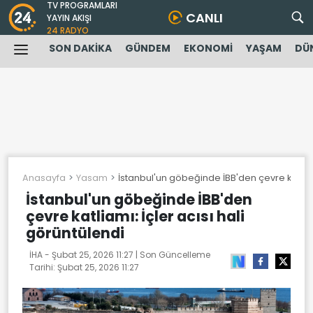
TV PROGRAMLARI
CANLI
YAYIN AKIŞI
24 RADYO
SON DAKİKA
GÜNDEM
EKONOMİ
YAŞAM
DÜ
Anasayfa
Yasam
İstanbul'un göbeğinde İBB'den çevre katliamı
İstanbul'un göbeğinde İBB'den
çevre katliamı: İçler acısı hali
görüntülendi
İHA -
Şubat 25, 2026 11:27
| Son Güncelleme
Tarihi:
Şubat 25, 2026 11:27