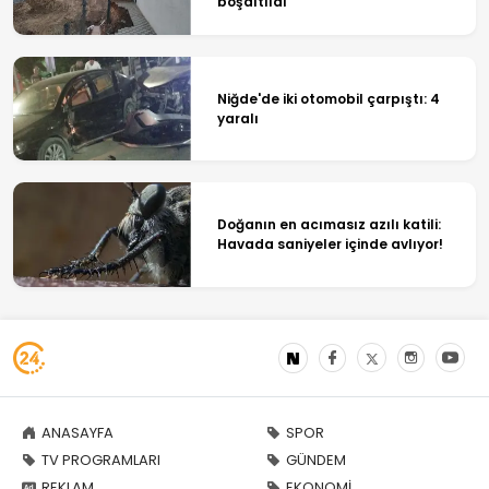
boşaltıldı
Niğde'de iki otomobil çarpıştı: 4
yaralı
Doğanın en acımasız azılı katili:
Havada saniyeler içinde avlıyor!
ANASAYFA
SPOR
TV PROGRAMLARI
GÜNDEM
REKLAM
EKONOMİ