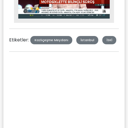
Stream
Mute
Type
Etiketler:
Kazlıçeşme Meydanı
İstanbul
İSKİ