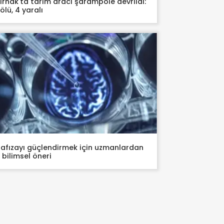
ırnak'ta tarım aracı şarampole devrildi:
 ölü, 4 yaralı
afızayı güçlendirmek için uzmanlardan
 bilimsel öneri