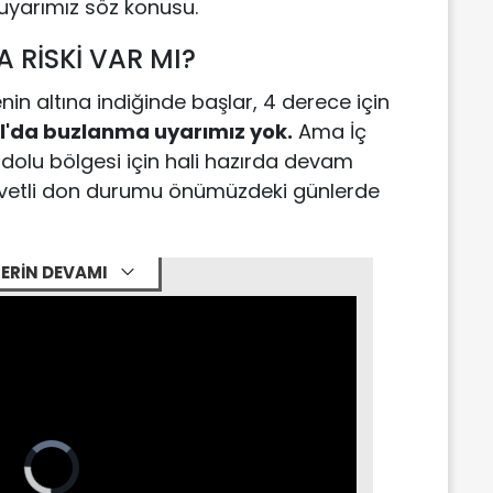
uyarımız söz konusu.
 RİSKİ VAR MI?
in altına indiğinde başlar, 4 derece için
ul'da buzlanma uyarımız yok.
Ama İç
dolu bölgesi için hali hazırda devam
vvetli don durumu önümüzdeki günlerde
ERİN DEVAMI
Video
Player
is
loading.