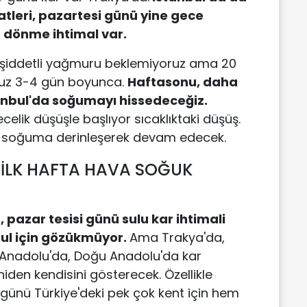
atleri, pazartesi günü yine gece
a dönme ihtimal var.
da şiddetli yağmuru beklemiyoruz ama 20
yoruz 3-4 gün boyunca.
Haftasonu, daha
nbul'da soğumayı hissedeceğiz.
ecelik düşüşle başlıyor sıcaklıktaki düşüş.
e soğuma derinleşerek devam edecek.
 İLK HAFTA HAVA SOĞUK
pazar tesisi günü sulu kar ihtimali
nbul için gözükmüyor.
Ama Trakya'da,
İç Anadolu'da, Doğu Anadolu'da kar
eniden kendisini gösterecek. Özellikle
i günü Türkiye'deki pek çok kent için hem