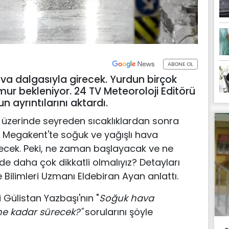
ABONE OL
va dalgasıyla girecek. Yurdun birçok
mur bekleniyor. 24 TV Meteoroloji Editörü
ayrıntılarını aktardı.
 üzerinde seyreden sıcaklıklardan sonra
. Megakent'te soğuk ve yağışlı hava
recek. Peki, ne zaman başlayacak ve ne
e daha çok dikkatli olmalıyız? Detayları
Bilimleri Uzmanı Eldebiran Ayan anlattı.
Gülistan Yazbaşı'nın "
Soğuk hava
ne kadar sürecek?"
sorularını şöyle