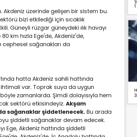
Ş
1
. Akdeniz üzerinde gelişen bir sistem bu.
törü bizi etkilediği için sıcaklık
li. Güneyli rüzgar güneydeki ılık havayı
e 80 km hızla Ege'de, Akdeniz'de,
e cephesel sağanakları da
ttında hatta Akdeniz sahili hattında
ş ihtimali var. Toprak suya da uygun
H
r böyle zamanlarda. Şimdi dolayısıyla hem
3
ak sektörü etkisindeyiz.
Akşam
nda sağanaklar şiddetlenecek.
Bu arada
boyu şiddetli sağanaklar devam edecek.
yı Ege, Akdeniz hattında şiddetli
 Ege'de, Akdeniz'de, İç Anadolu hattında,