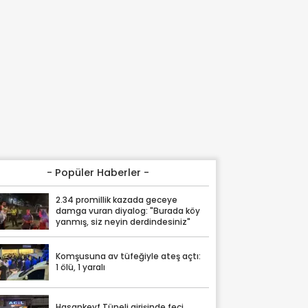
- Popüler Haberler -
2.34 promillik kazada geceye
damga vuran diyalog: "Burada köy
yanmış, siz neyin derdindesiniz"
Komşusuna av tüfeğiyle ateş açtı:
1 ölü, 1 yaralı
Hasankeyf Tüneli girişinde feci