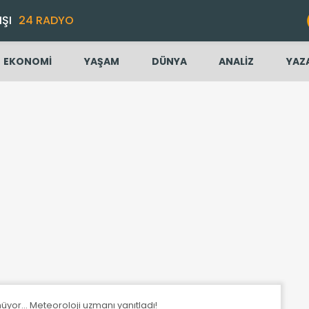
IŞI
24 RADYO
EKONOMİ
YAŞAM
DÜNYA
ANALİZ
YAZ
önüyor… Meteoroloji uzmanı yanıtladı!