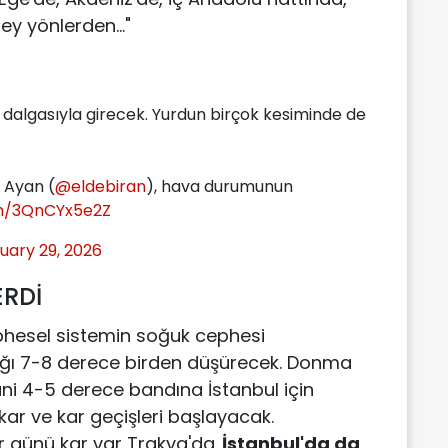
y yönlerden..."
dalgasıyla girecek. Yurdun birçok kesiminde de
n Ayan (
@eldebiran
), hava durumunun
om/3QnCYx5e2Z
uary 29, 2026
ERDİ
phesel sistemin soğuk cephesi
ığı 7-8 derece birden düşürecek. Donma
ani 4-5 derece bandına İstanbul için
ar ve kar geçişleri başlayacak.
 günü kar var Trakya'da.
İstanbul'da da