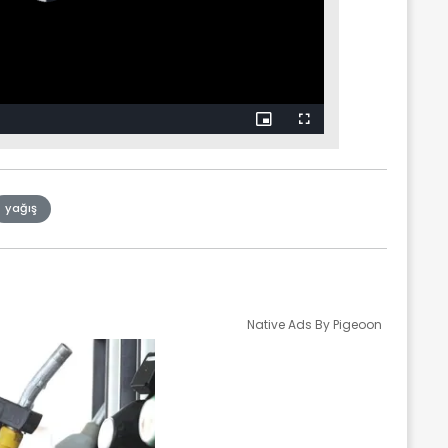
Picture-
Fullscreen
in-
Picture
yağış
Native Ads By Pigeoon