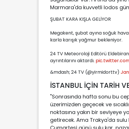
Marmara'da kuvvetli lodos güne
ŞUBAT KARA KIŞLA GELİYOR
Megakent, şubat ayına soğuk hava 
karla karışık yağmur bekleniyor.
24 TV Meteoroloji Editörü Eldebira
ayrıntılarını aktardı.
pic.twitter.c
&mdash; 24 TV (@yirmidorttv)
Jan
İSTANBUL İÇİN TARİH V
"Sonrasında hafta sonu bu ce
üzerimizden geçecek ve sıcakl
noktasına yakın bir seviyeye y
getirecek. Ama Trakya'da sulu k
Cumartesi günü sulu kar, pazar