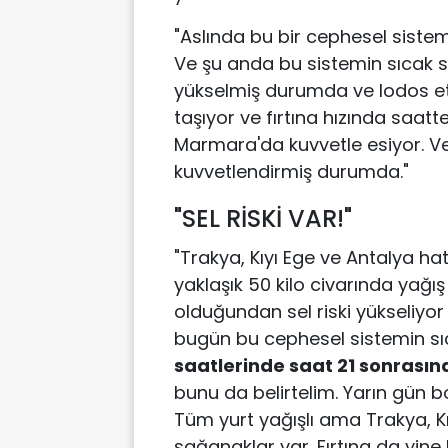
"Aslında bu bir cephesel sistem
Ve şu anda bu sistemin sıcak sek
yükselmiş durumda ve lodos etki
taşıyor ve fırtına hızında saatt
Marmara'da kuvvetle esiyor. V
kuvvetlendirmiş durumda."
"SEL RİSKİ VAR!"
"Trakya, Kıyı Ege ve Antalya ha
yaklaşık 50 kilo civarında yağı
olduğundan sel riski yükseliyo
bugün bu cephesel sistemin sıc
saatlerinde saat 21 sonrası
bunu da belirtelim. Yarın gün 
Tüm yurt yağışlı ama Trakya, Kı
sağanaklar var. Fırtına da yine