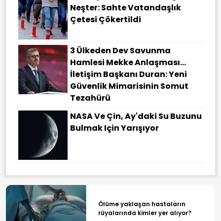
Neşter: Sahte Vatandaşlık
Çetesi Çökertildi
3 Ülkeden Dev Savunma
Hamlesi Mekke Anlaşması…
İletişim Başkanı Duran: Yeni
Güvenlik Mimarisinin Somut
Tezahürü
NASA Ve Çin, Ay'daki Su Buzunu
Bulmak Için Yarışıyor
Ölüme yaklaşan hastaların
rüyalarında kimler yer alıyor?