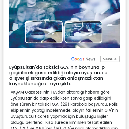
ABONE OL
Eyüpsultan'da taksici G.A.'nın boynuna ip
geçirilerek gasp edildiği olayın uyuşturucu
alışverişi sırasında çıkan anlaşmazlıktan
kaynaklandığı ortaya çıktı.
AKŞAM Gazetesi'nin İHA'dan aktardığı habere göre,
Eyüpsultan'da darp edildikten sonra gasp edildiğini
öne süren bir taksici G.A. (29) karakola başvurdu. Polis
ekiplerinin yaptığı incelemede, olayın faillerinin G.A'nın
uyuşturucu ticareti yapmak için buluştuğu kişiler
olduğu belirlendi. Kısa sürede kimlikleri tespit edilen
M.Y. (20) ve Y.B.K.'nin (19), G.A'yı para alamadıkları için