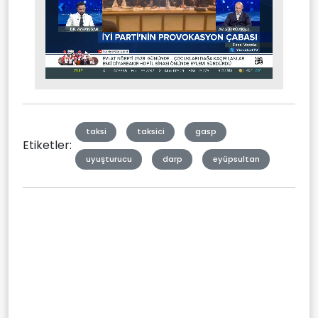
Stream
Mute
Type
taksi
taksici
gasp
Etiketler:
uyuşturucu
darp
eyüpsultan