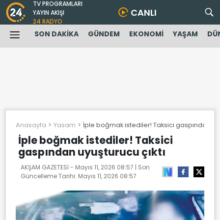
TV PROGRAMLARI
CANLI
YAYIN AKIŞI
24 RADYO
SON DAKİKA
GÜNDEM
EKONOMİ
YAŞAM
DÜ
Anasayfa
Yasam
İple boğmak istediler! Taksici gaspından uyu
İple boğmak istediler! Taksici
gaspından uyuşturucu çıktı
AKŞAM GAZETESİ -
Mayıs 11, 2026 08:57
| Son
Güncelleme Tarihi:
Mayıs 11, 2026 08:57