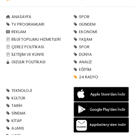
ANASAYFA
SPOR
TV PROGRAMLARI
GÜNDEM
REKLAM
EKONOMİ
BİLGİ TOPLUMU HİZMETLERİ
YAŞAM
ÇEREZ POLİTİKASI
SPOR
İLETİŞİM VE KÜNYE
DÜNYA
GİZLİLİK POLİTİKASI
ANALİZ
EĞİTİM
24 RADYO
TEKNOLOJİ
KÜLTÜR
TARİH
SİNEMA
KİTAP
AJANS