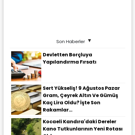
Son Haberler
Devletten Borçluya
Yapılandırma Fırsatı
Sert Yükseliş! 9 Ağustos Pazar
Gram, Çeyrek Altın Ve Gümüş
Kaç Lira Oldu? İşte Son
Rakamlar...
Kocaeli Kandıra'daki Dereler
Kano Tutkunlarının Yeni Rotası