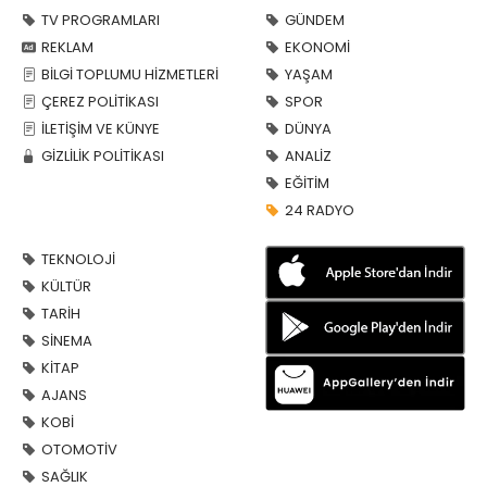
TV PROGRAMLARI
GÜNDEM
REKLAM
EKONOMİ
BİLGİ TOPLUMU HİZMETLERİ
YAŞAM
ÇEREZ POLİTİKASI
SPOR
İLETİŞİM VE KÜNYE
DÜNYA
GİZLİLİK POLİTİKASI
ANALİZ
EĞİTİM
24 RADYO
TEKNOLOJİ
KÜLTÜR
TARİH
SİNEMA
KİTAP
AJANS
KOBİ
OTOMOTİV
SAĞLIK