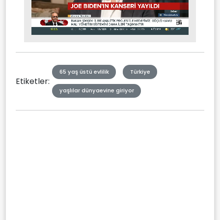
Stream
Mute
Type
65 yaş üstü evlilik
Türkiye
Etiketler:
yaşlılar dünyaevine giriyor