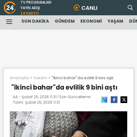
TV PROGRAMLARI
CANLI
YAYIN AKIŞI
24 RADYO
SON DAKİKA
GÜNDEM
EKONOMİ
YAŞAM
DÜ
Anasayfa
Yasam
"İkinci bahar"da evlilik 9 bini aştı
"İkinci bahar"da evlilik 9 bini aştı
AA -
Şubat 25, 2026 11:31
| Son Güncelleme
Tarihi:
Şubat 25, 2026 11:31