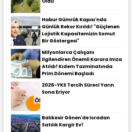
Oldu
Habur Gümrük Kapısı'nda
Günlük Rekor Kırıldı! "Güçlenen
Lojistik Kapasitemizin Somut
Bir Göstergesi"
Milyonlarca Çalışanı
Ilgilendiren Önemli Karara Imza
Atıldı! Kıdem Tazminatında
Prim Dönemi Başladı
2026-YKS Tercih Süreci Yarın
Sona Eriyor
Balıkesir Gönen'de Icradan
Satılık Kargir Ev!