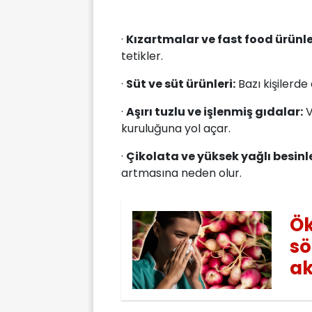
·
Kızartmalar ve fast food ürünle
tetikler.
·
Süt ve süt ürünleri:
Bazı kişilerde
·
Aşırı tuzlu ve işlenmiş gıdalar:
V
kuruluğuna yol açar.
·
Çikolata ve yüksek yağlı besinle
artmasına neden olur.
Ök
sö
ak