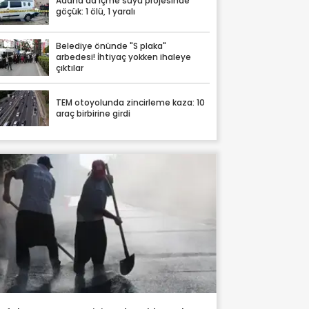
Adana'da içme suyu projesinde
göçük: 1 ölü, 1 yaralı
Belediye önünde "S plaka"
arbedesi! İhtiyaç yokken ihaleye
çıktılar
TEM otoyolunda zincirleme kaza: 10
araç birbirine girdi