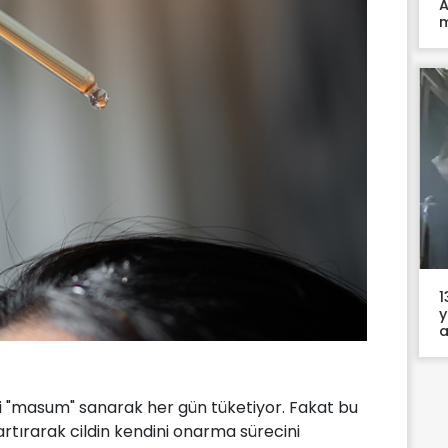
A
m
1
y
a
i "masum" sanarak her gün tüketiyor. Fakat bu
 artırarak cildin kendini onarma sürecini