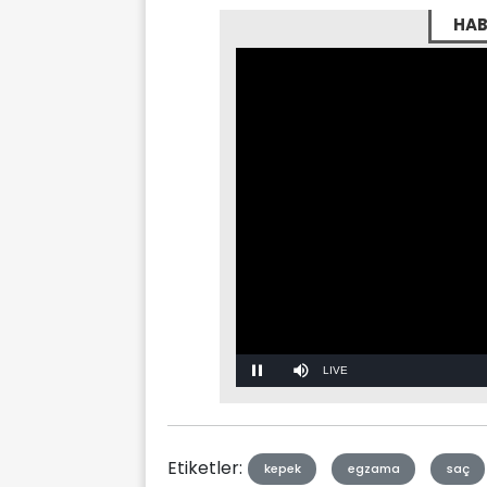
HAB
Stream
Mute
Type
Etiketler:
kepek
egzama
saç