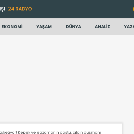
IŞI
24 RADYO
EKONOMİ
YAŞAM
DÜNYA
ANALİZ
YAZ
 tüketiyor! Kepek ve egzamanın dostu, cildin düşmanı