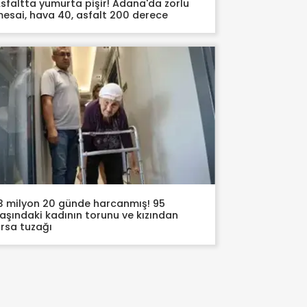
sfaltta yumurta pişir! Adana'da zorlu
esai, hava 40, asfalt 200 derece
3 milyon 20 günde harcanmış! 95
aşındaki kadının torunu ve kızından
rsa tuzağı