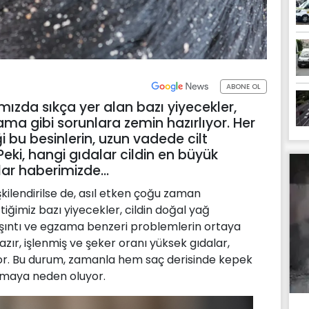
ABONE OL
mızda sıkça yer alan bazı yiyecekler,
ma gibi sorunlara zemin hazırlıyor. Her
i bu besinlerin, uzun vadede cilt
Peki, hangi gıdalar cildin en büyük
lar haberimizde…
lişkilendirilse de, asıl etken çoğu zaman
ttiğimiz bazı yiyecekler, cildin doğal yağ
şıntı ve egzama benzeri problemlerin ortaya
azır, işlenmiş ve şeker oranı yüksek gıdalar,
ıyor. Bu durum, zamanla hem saç derisinde kepek
maya neden oluyor.