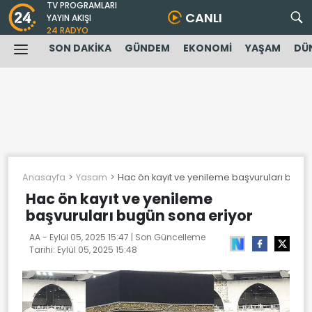
TV PROGRAMLARI
CANLI
YAYIN AKIŞI
24 RADYO
SON DAKİKA
GÜNDEM
EKONOMİ
YAŞAM
DÜ
Anasayfa
Yasam
Hac ön kayıt ve yenileme başvuruları bugü
Hac ön kayıt ve yenileme
başvuruları bugün sona eriyor
AA -
Eylül 05, 2025 15:47
| Son Güncelleme
Tarihi:
Eylül 05, 2025 15:48