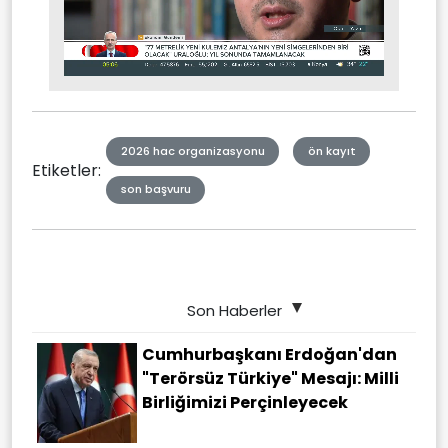
Stream
Unmute
Type
2026 hac organizasyonu
ön kayıt
Etiketler:
son başvuru
Son Haberler
Cumhurbaşkanı Erdoğan'dan
"terörsüz Türkiye" Mesajı: Milli
Birliğimizi Perçinleyecek