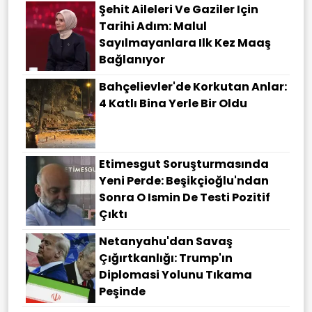
Şehit Aileleri Ve Gaziler Için
Tarihi Adım: Malul
Sayılmayanlara Ilk Kez Maaş
Bağlanıyor
Bahçelievler'de Korkutan Anlar:
4 Katlı Bina Yerle Bir Oldu
Etimesgut Soruşturmasında
Yeni Perde: Beşikçioğlu'ndan
Sonra O Ismin De Testi Pozitif
Çıktı
Netanyahu'dan Savaş
Çığırtkanlığı: Trump'ın
Diplomasi Yolunu Tıkama
Peşinde