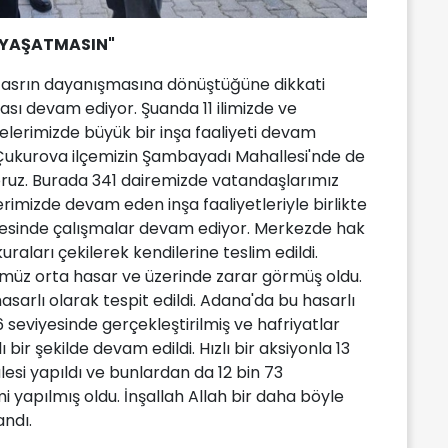
T YAŞATMASIN"
de asrın dayanışmasına dönüştüğüne dikkati
şası devam ediyor. Şuanda 11 ilimizde ve
elerimizde büyük bir inşa faaliyeti devam
Çukurova ilçemizin Şambayadı Mahallesi'nde de
oruz. Burada 341 dairemizde vatandaşlarımız
lerimizde devam eden inşa faaliyetleriyle birlikte
eviyesinde çalışmalar devam ediyor. Merkezde hak
raları çekilerek kendilerine teslim edildi.
müz orta hasar ve üzerinde zarar görmüş oldu.
asarlı olarak tespit edildi. Adana'da bu hasarlı
 seviyesinde gerçekleştirilmiş ve hafriyatlar
ı bir şekilde devam edildi. Hızlı bir aksiyonla 13
si yapıldı ve bunlardan da 12 bin 73
 yapılmış oldu. İnşallah Allah bir daha böyle
andı.