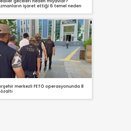
ediler geceleri neden miyavlar?
zmanların işaret ettiği 6 temel neden
ırşehir merkezli FETÖ operasyonunda 8
özaltı