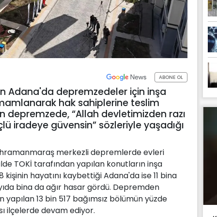
ABONE OL
n Adana'da depremzedeler için inşa
amamlanarak hak sahiplerine teslim
an depremzede, “Allah devletimizden razı
çlü iradeye güvensin” sözleriyle yaşadığı
ahramanmaraş merkezli depremlerde evleri
 ilde TOKİ tarafından yapılan konutların inşa
işinin hayatını kaybettiği Adana'da ise 11 bina
ayıda bina da ağır hasar gördü. Depremden
dan yapılan 13 bin 517 bağımsız bölümün yüzde
sı ilçelerde devam ediyor.