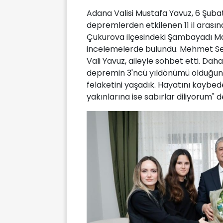
Adana Valisi Mustafa Yavuz, 6 Şub
depremlerden etkilenen 11 il arasınd
Çukurova ilçesindeki Şambayadı Mah
incelemelerde bulundu. Mehmet Serk
Vali Yavuz, aileyle sohbet etti. Da
depremin 3'ncü yıldönümü olduğunu 
felaketini yaşadık. Hayatını kaybe
yakınlarına ise sabırlar diliyorum" d