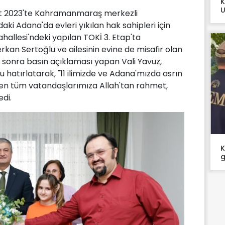
K
U
at 2023'te Kahramanmaraş merkezli
aki Adana'da evleri yıkılan hak sahipleri için
allesi'ndeki yapılan TOKİ 3. Etap'ta
an Sertoğlu ve ailesinin evine de misafir olan
ha sonra basın açıklaması yapan Vali Yavuz,
hatırlatarak, "11 ilimizde ve Adana'mızda asrın
den tüm vatandaşlarımıza Allah'tan rahmet,
edi.
K
g