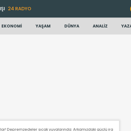
IŞI
24 RADYO
EKONOMİ
YAŞAM
DÜNYA
ANALİZ
YAZ
ınlar! Depremzedeler sıcak yuvalarında: Arkamızdaki güçlü iradeye gü