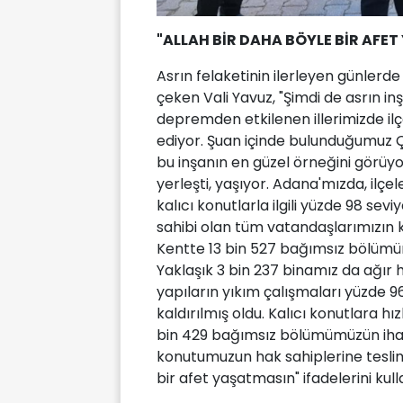
"ALLAH BİR DAHA BÖYLE BİR AFE
Asrın felaketinin ilerleyen günler
çeken Vali Yavuz, "Şimdi de asrın in
depremden etkilenen illerimizde ilç
ediyor. Şuan içinde bulunduğumuz 
bu inşanın en güzel örneğini görüy
yerleşti, yaşıyor. Adana'mızda, ilçe
kalıcı konutlarla ilgili yüzde 98 s
sahibi olan tüm vatandaşlarımızın ku
Kentte 13 bin 527 bağımsız bölümü
Yaklaşık 3 bin 237 binamız da ağır h
yapıların yıkım çalışmaları yüzde 96
kaldırılmış oldu. Kalıcı konutlara hızl
bin 429 bağımsız bölümümüzün ihale
konutumuzun hak sahiplerine teslimi
bir afet yaşatmasın" ifadelerini kull