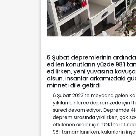
6 Şubat depremlerinin ardında
edilen konutların yüzde 98'i t
edilirken, yeni yuvasına kavuş
olsun, insanlar arkamızdaki gü
minneti dile getirdi.
6 Şubat 2023'te meydana gelen K
yıkılan binlerce depremzede için 11
süreci devam ediyor. Depremde 418 k
deprem sırasında yıkılırken, çok s
etkilenen aileler için TOKİ tarafın
98'i tamamlanırken, kalanların inşa