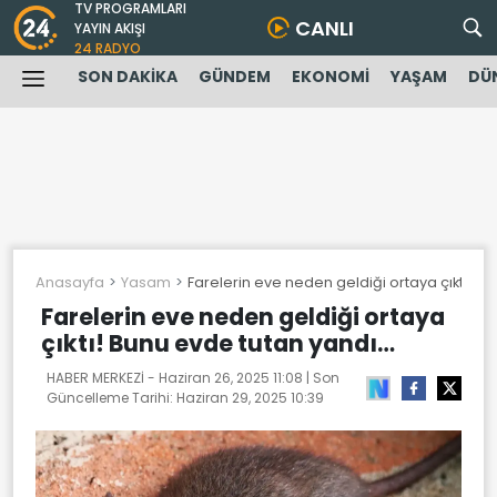
TV PROGRAMLARI
CANLI
YAYIN AKIŞI
24 RADYO
SON DAKİKA
GÜNDEM
EKONOMİ
YAŞAM
DÜ
Anasayfa
Yasam
Farelerin eve neden geldiği ortaya çıktı! B
Farelerin eve neden geldiği ortaya
çıktı! Bunu evde tutan yandı…
HABER MERKEZİ -
Haziran 26, 2025 11:08
| Son
Güncelleme Tarihi:
Haziran 29, 2025 10:39