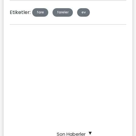
Etiketler:
fare
fareler
ev
Son Haberler