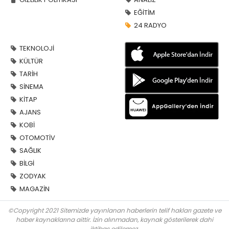
EĞİTİM
24 RADYO
TEKNOLOJİ
KÜLTÜR
TARİH
SİNEMA
KİTAP
AJANS
KOBİ
OTOMOTİV
SAĞLIK
BİLGİ
ZODYAK
MAGAZİN
©Copyright 2021 Sitemizde yayınlanan haberlerin telif hakları gazete ve
haber kaynaklarına aittir. İzin alınmadan, kaynak gösterilerek dahi
iktibas edilemez.