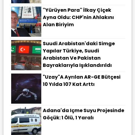
''Yürüyen Para'' İlkay Çiçek
Ayna Oldu: CHP'nin Ahlakını
Alan Biriyim
Suudi Arabistan'daki Simge
Yapılar Türkiye, Suudi
Arabistan Ve Pakistan
Bayraklarıyla Işıklandırıldı
"Uzay"a Ayrılan AR-GE Bütçesi
10 Yılda 107 Kat Arttı
Adana'da Içme Suyu Projesinde
Göçük: 1 Ölü, 1 Yaralı