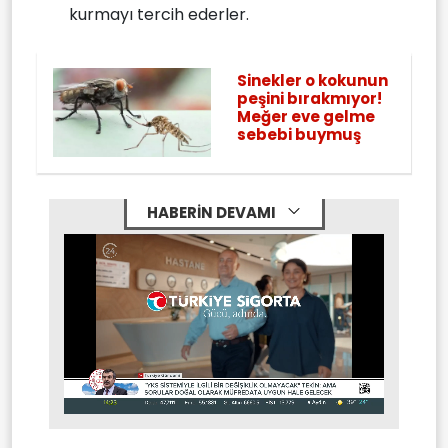
kurmayı tercih ederler.
Sinekler o kokunun
peşini bırakmıyor!
Meğer eve gelme
sebebi buymuş
HABERİN DEVAMI
Stream
Mute
Type