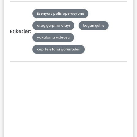
Esenyurt polis operasyonu
araç çarpma olayı
kaçan şahıs
Etiketler:
yakalama videosu
cep telefonu görüntüleri