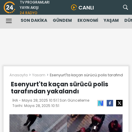
TV PROGRAMLARI
CANLI
YAYIN AKIŞI
24 RADYO
SON DAKİKA
GÜNDEM
EKONOMİ
YAŞAM
DÜ
Anasayfa
Yasam
Esenyurt'ta kaçan sürücü polis tarafından 
Esenyurt'ta kaçan sürücü polis
tarafından yakalandı
İHA -
Mayıs 28, 2025 10:51
| Son Güncelleme
Tarihi:
Mayıs 28, 2025 10:51