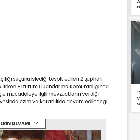
A
m
ılığı suçunu işlediği tespit edilen 2 şüpheli
apılırken Erzurum İl Jandarma Komutanlığınca
1
le mücadeleye ilgili mevzuatların verdiği
y
vesinde azim ve kararlılıkla devam edileceği
a
ERİN DEVAMI