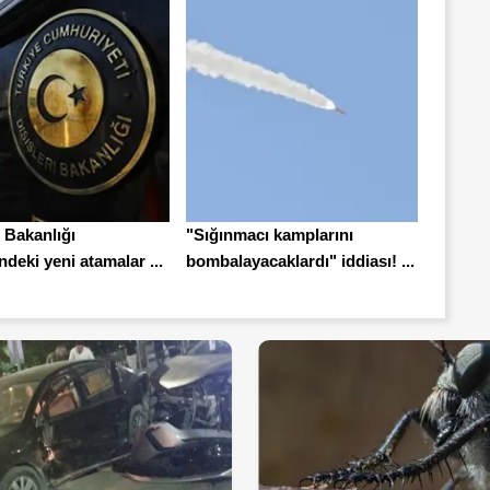
i Bakanlığı
"Sığınmacı kamplarını
deki yeni atamalar ...
bombalayacaklardı" iddiası! ...