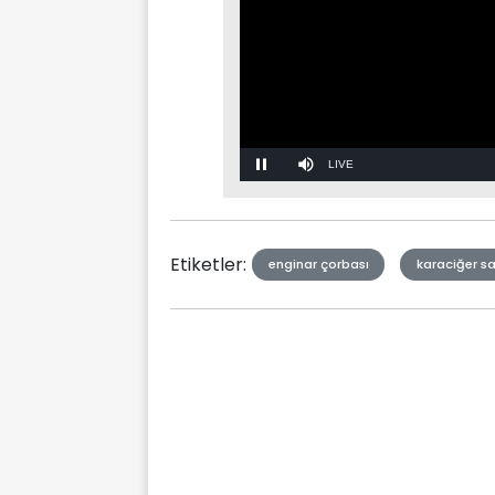
Stream
Mute
Type
Etiketler:
enginar çorbası
karaciğer sa