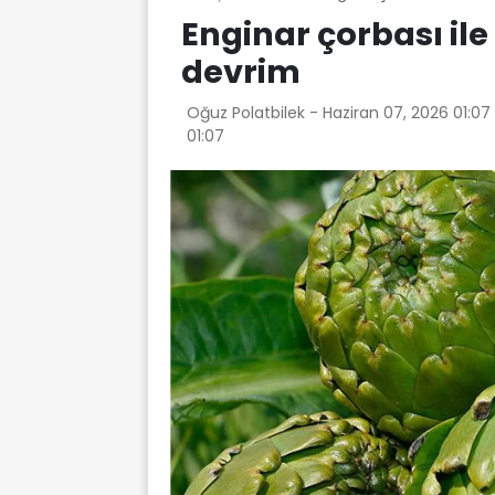
Enginar çorbası il
devrim
Oğuz Polatbilek -
Haziran 07, 2026 01:07
01:07