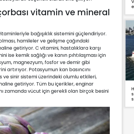
V
e
çorbası vitamin ve mineral
itaminleriyle bağışıklık sistemini güçlendiriyor.
n olması, hamileler ve gelişme çağındaki
line getiriyor. C vitamini, hastalıklara karşı
ini ise kemik sağlığı ve kanın pıhtılaşması için
otasyum, magnezyum, fosfor ve demir gibi
ini artırıyor. Potasyumun kan basıncını
 sinir sistemi üzerindeki olumlu etkileri,
aline getiriyor. Tüm bu içerikler, enginar
H
nı zamanda vücut için gerekli olan birçok besini
s
s