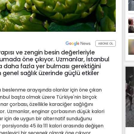
ABONE OL
yapısı ve zengin besin değerleriyle
orumada öne çıkıyor. Uzmanlar, İstanbul
a daha fazla yer bulması gerektiğini
 genel sağlık üzerinde güçlü etkiler
lı beslenme arayışında olanlar için öne çıkan
tanbul başta olmak üzere Türkiye'nin birçok
nar çorbası, özellikle karaciğer sağlığını
yor. Uzmanlar, enginar çorbasının düşük kalori
lar için de uygun bir alternatif sunduğunu
 porsiyonda 45 ila 111 kalori arasında değişen
besleyici bir seçenek olarak öne çıkıyor.