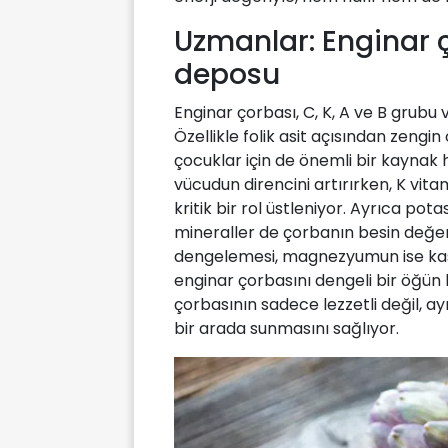
Uzmanlar: Enginar 
deposu
Enginar çorbası, C, K, A ve B grubu v
Özellikle folik asit açısından zengi
çocuklar için de önemli bir kaynak ha
vücudun direncini artırırken, K vitam
kritik bir rol üstleniyor. Ayrıca p
mineraller de çorbanın besin değer
dengelemesi, magnezyumun ise kas ve
enginar çorbasını dengeli bir öğün h
çorbasının sadece lezzetli değil, ay
bir arada sunmasını sağlıyor.