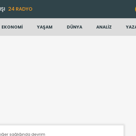
IŞI
24 RADYO
EKONOMİ
YAŞAM
DÜNYA
ANALİZ
YAZ
ciğer sağlığında devrim