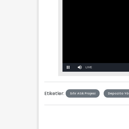
Stream
Mute
Type
Etiketler:
Sıfır Atık Projesi
Depozito Yö