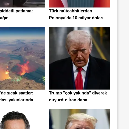
iddetli patlama:
Türk müteahhitlerden
ğır...
Polonya'da 10 milyar doları ...
de sıcak saatler:
Trump "çok yakında" diyerek
sı yakınlarında ...
duyurdu: İran daha ...