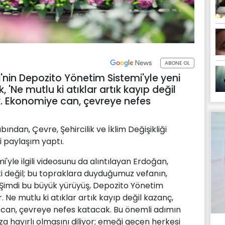
ABONE OL
si'nin Depozito Yönetim Sistemi'yle yeni
, 'Ne mutlu ki atıklar artık kayıp değil
k. Ekonomiye can, çevreye nefes
dan, Çevre, Şehircilik ve İklim Değişikliği
li paylaşım yaptı.
'yle ilgili videosunu da alıntılayan Erdoğan,
eti değil; bu topraklara duyduğumuz vefanın,
Şimdi bu büyük yürüyüş, Depozito Yönetim
. Ne mutlu ki atıklar artık kayıp değil kazanç,
 can, çevreye nefes katacak. Bu önemli adımın
za hayırlı olmasını diliyor; emeği geçen herkesi