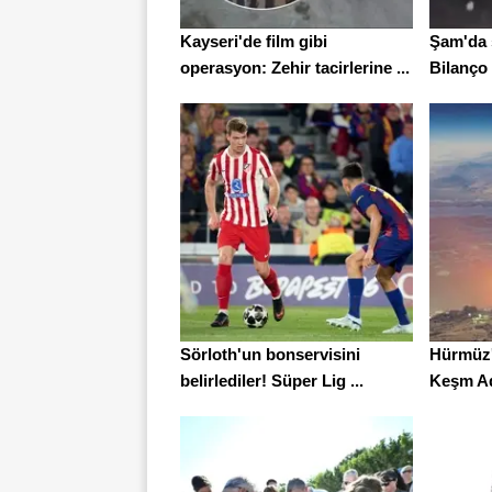
Kayseri'de film gibi
Şam'da ş
operasyon: Zehir tacirlerine ...
Bilanço a
Sörloth'un bonservisini
Hürmüz'
belirlediler! Süper Lig ...
Keşm Ada