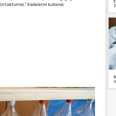
E
akEvimiz." ifadelerini kullandı.
2
B
o