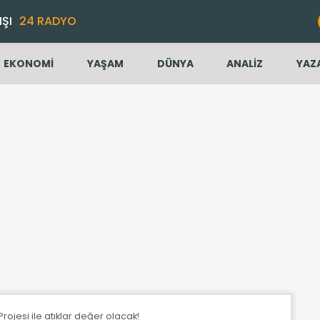
IŞI
24 RADYO
EKONOMİ
YAŞAM
DÜNYA
ANALİZ
YAZ
Projesi ile atıklar değer olacak!