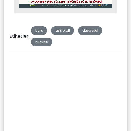
Stream
Mute
Type
burç
astroloji
duygusal
Etiketler:
hüzünlü