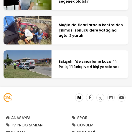
seçenek olabilir
Muğla'da ticari aracın kontrolden
çıkması sonucu dere yatağına
uçtu: 2 yaralı
Eskişehir'de zincirleme kaza: 1'i
Polis, 1'i Bekçi ve 4 kişi yaralandı
ANASAYFA
SPOR
TV PROGRAMLARI
GÜNDEM