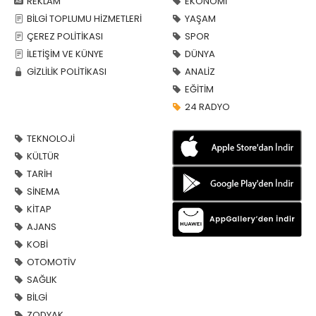
REKLAM
EKONOMİ
BİLGİ TOPLUMU HİZMETLERİ
YAŞAM
ÇEREZ POLİTİKASI
SPOR
İLETİŞİM VE KÜNYE
DÜNYA
GİZLİLİK POLİTİKASI
ANALİZ
EĞİTİM
24 RADYO
TEKNOLOJİ
KÜLTÜR
TARİH
SİNEMA
KİTAP
AJANS
KOBİ
OTOMOTİV
SAĞLIK
BİLGİ
ZODYAK