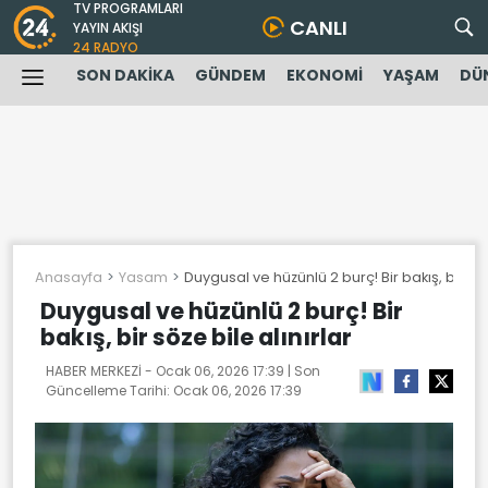
TV PROGRAMLARI
CANLI
YAYIN AKIŞI
24 RADYO
SON DAKİKA
GÜNDEM
EKONOMİ
YAŞAM
DÜ
Anasayfa
Yasam
Duygusal ve hüzünlü 2 burç! Bir bakış, bir söz
Duygusal ve hüzünlü 2 burç! Bir
bakış, bir söze bile alınırlar
HABER MERKEZİ -
Ocak 06, 2026 17:39
| Son
Güncelleme Tarihi:
Ocak 06, 2026 17:39