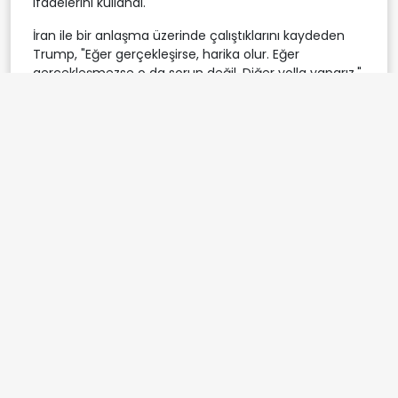
ifadelerini kullandı.
İran ile bir anlaşma üzerinde çalıştıklarını kaydeden
Trump, "Eğer gerçekleşirse, harika olur. Eğer
gerçekleşmezse o da sorun değil. Diğer yolla yaparız."
diye konuştu.
Trump, söz konusu "diğer yolun" neyi başaracağı
sorusuna, "Kesinlik. Her şey bitmiş olur. Saçmalık
kalmaz. Konuşma ya da gecikme olmaz. Bunların
hiçbiri olmaz. Ama ben insani açıdan güzel yolla
yapmayı tercih ederim." cevabını verdi.
İran'ın çok uzak mesafede olduğunu, bu nedenle
bölgeye asker göndermekten mümkün olduğunca
kaçınılması gerektiğini ifade eden Trump, "Bölgeye
asker göndermemize gerek yok. Biliyorsunuz,
ordularının büyük kısmını sadece bombardımanla yok
ettik. Bölgeye kimseyi koymadık." dedi.
MÜCTEBA HAMANEY İLE GÖRÜŞMEK İSTİYOR
Trump, İran'ı "yöneten kişilerle" görüşüldüğünü