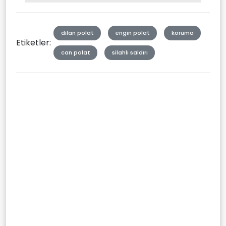
Type
dilan polat
engin polat
koruma
Etiketler:
can polat
silahlı saldırı