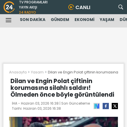
TV PROGRAMLARI
CANLI
YAYIN AKIŞI
24 RADYO
SON DAKİKA
GÜNDEM
EKONOMİ
YAŞAM
DÜ
Anasayfa
Yasam
Dilan ve Engin Polat çiftinin korumasına sil
Dilan ve Engin Polat çiftinin
korumasına silahlı saldırı!
Ölmeden önce böyle görüntülendi
İHA -
Haziran 03, 2026 16:38
| Son Güncelleme
Tarihi:
Haziran 03, 2026 16:38