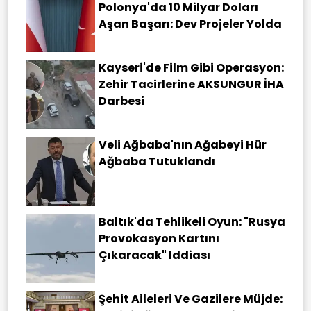
Polonya'da 10 Milyar Doları
Aşan Başarı: Dev Projeler Yolda
Kayseri'de Film Gibi Operasyon:
Zehir Tacirlerine AKSUNGUR İHA
Darbesi
Veli Ağbaba'nın Ağabeyi Hür
Ağbaba Tutuklandı
Baltık'da Tehlikeli Oyun: "Rusya
Provokasyon Kartını
Çıkaracak" Iddiası
Şehit Aileleri Ve Gazilere Müjde: