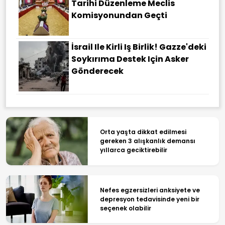
Tarihi Düzenleme Meclis
Komisyonundan Geçti
İsrail Ile Kirli Iş Birlik! Gazze'deki
Soykırıma Destek Için Asker
Gönderecek
Orta yaşta dikkat edilmesi
gereken 3 alışkanlık demansı
yıllarca geciktirebilir
Nefes egzersizleri anksiyete ve
depresyon tedavisinde yeni bir
seçenek olabilir