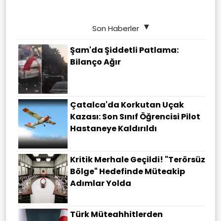
Son Haberler
Şam'da Şiddetli Patlama:
Bilanço Ağır
Çatalca'da Korkutan Uçak
Kazası: Son Sınıf Öğrencisi Pilot
Hastaneye Kaldırıldı
Kritik Merhale Geçildi! "Terörsüz
Bölge" Hedefinde Müteakip
Adımlar Yolda
Türk Müteahhitlerden