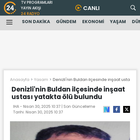
TV PROGRAMLARI
CANLI
YAYIN AKIŞI
24 RADYO
SON DAKİKA
GÜNDEM
EKONOMİ
YAŞAM
DÜ
Anasayfa
Yasam
Denizli'nin Buldan ilçesinde inşaat ustası y
Denizli'nin Buldan ilçesinde inşaat
ustası yatakta ölü bulundu
IHA -
Nisan 30, 2025 10:37
| Son Güncelleme
Tarihi:
Nisan 30, 2025 10:37