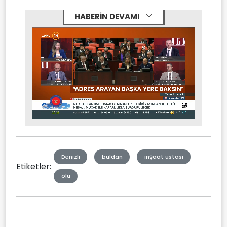
HABERİN DEVAMI
Stream
Mute
Type
Denizli
buldan
inşaat ustası
Etiketler:
ölü