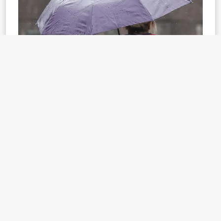
Erzurum: Parçalı ve çok bulutlu 18
Diyarbakır: Parçalı ve çok bulutlu 28
Yurt ve dünya genelinde hava durumu nasıl?
24 TV Meteoroloji Editörü Eldebiran Ayan bildiriyor.
Yurt ve dünya genelinde hava durumu nasıl?
24 TV Meteoroloji Editörü Eldebiran Ayan
(
@eldebiran
) bildiriyor.
pic.twitter.com/sCv0JgKTW4
&mdash; 24 TV (@yirmidorttv)
April 30, 2025