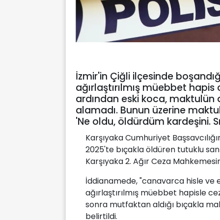
İzmir'in Çiğli ilçesinde boşandı
ağırlaştırılmış müebbet hapis c
ardından eski koca, maktulün 
alamadı. Bunun üzerine maktulü
'Ne oldu, öldürdüm kardeşini. Sır
Karşıyaka Cumhuriyet Başsavcılığı
2025'te bıçakla öldüren tutuklu san
Karşıyaka 2. Ağır Ceza Mahkemesinc
İddianamede, "canavarca hisle ve 
ağırlaştırılmış müebbet hapisle cez
sonra mutfaktan aldığı bıçakla mak
belirtildi.