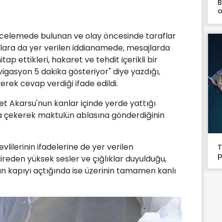
B
o
ncelemede bulunan ve olay öncesinde taraflar
lara da yer verilen iddianamede, mesajlarda
itap ettikleri, hakaret ve tehdit içerikli bir
gasyon 5 dakika gösteriyor" diye yazdığı,
erek cevap verdiği ifade edildi.
et Akarsu'nun kanlar içinde yerde yattığı
la çekerek maktulün ablasına gönderdiğinin
lilerinin ifadelerine de yer verilen
T
p
reden yüksek sesler ve çığlıklar duyulduğu,
ın kapıyı açtığında ise üzerinin tamamen kanlı