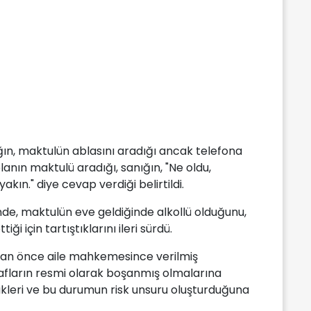
ın, maktulün ablasını aradığı ancak telefona
nın maktulü aradığı, sanığın, "Ne oldu,
akın." diye cevap verdiği belirtildi.
inde, maktulün eve geldiğinde alkollü olduğunu,
ği için tartıştıklarını ileri sürdü.
dan önce aile mahkemesince verilmiş
afların resmi olarak boşanmış olmalarına
kleri ve bu durumun risk unsuru oluşturduğuna