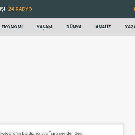
IŞI
24 RADYO
EKONOMİ
YAŞAM
DÜNYA
ANALİZ
YAZ
Fotoğrafını baldızına atıp ''sıra sende'' dedi