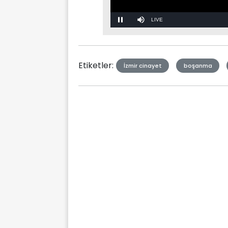
Stream
Mute
Type
Etiketler:
İzmir cinayet
boşanma