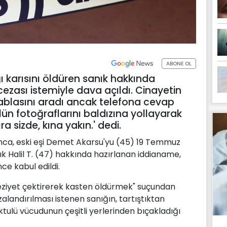
ABONE OL
ğı karısını öldüren sanık hakkında
ezası istemiyle dava açıldı. Cinayetin
ablasını aradı ancak telefona cevap
n fotoğraflarını baldızına yollayarak
a sizde, kına yakın.' dedi.
nca, eski eşi Demet Akarsu'yu (45) 19 Temmuz
ık Halil T. (47) hakkında hazırlanan iddianame,
e kabul edildi.
eziyet çektirerek kasten öldürmek" suçundan
alandırılması istenen sanığın, tartıştıktan
tulü vücudunun çeşitli yerlerinden bıçakladığı