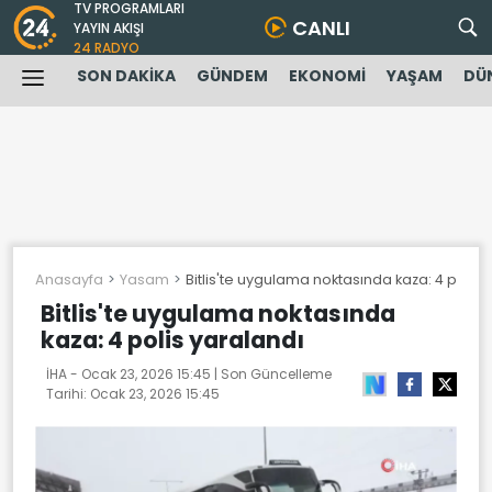
TV PROGRAMLARI
CANLI
YAYIN AKIŞI
24 RADYO
SON DAKİKA
GÜNDEM
EKONOMİ
YAŞAM
DÜ
Anasayfa
Yasam
Bitlis'te uygulama noktasında kaza: 4 polis 
Bitlis'te uygulama noktasında
kaza: 4 polis yaralandı
İHA -
Ocak 23, 2026 15:45
| Son Güncelleme
Tarihi:
Ocak 23, 2026 15:45