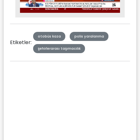
Stream
Mute
Type
otobüs kaza
polis yaralanma
Etiketler:
şehirlerarası taşımacılık