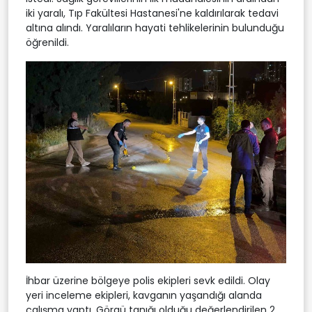
iki yaralı, Tıp Fakültesi Hastanesi'ne kaldırılarak tedavi
altına alındı. Yaralıların hayati tehlikelerinin bulunduğu
öğrenildi.
İhbar üzerine bölgeye polis ekipleri sevk edildi. Olay
yeri inceleme ekipleri, kavganın yaşandığı alanda
çalışma yaptı. Görgü tanığı olduğu değerlendirilen 2