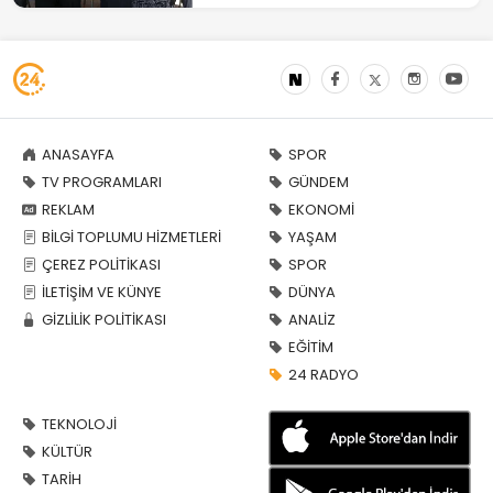
ANASAYFA
SPOR
TV PROGRAMLARI
GÜNDEM
REKLAM
EKONOMİ
BİLGİ TOPLUMU HİZMETLERİ
YAŞAM
ÇEREZ POLİTİKASI
SPOR
İLETİŞİM VE KÜNYE
DÜNYA
GİZLİLİK POLİTİKASI
ANALİZ
EĞİTİM
24 RADYO
TEKNOLOJİ
KÜLTÜR
TARİH