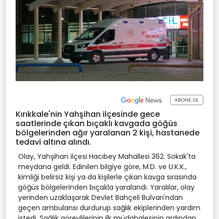
ABONE OL
Kırıkkale'nin Yahşihan ilçesinde gece
saatlerinde çıkan bıçaklı kavgada göğüs
bölgelerinden ağır yaralanan 2 kişi, hastanede
tedavi altına alındı.
Olay, Yahşihan ilçesi Hacıbey Mahallesi 362. Sokak'ta
meydana geldi. Edinilen bilgiye göre, M.D. ve U.K.K.,
kimliği belirsiz kişi ya da kişilerle çıkan kavga sırasında
göğüs bölgelerinden bıçakla yaralandı. Yaralılar, olay
yerinden uzaklaşarak Devlet Bahçeli Bulvarı'ndan
geçen ambulansı durdurup sağlık ekiplerinden yardım
istedi. Sağlık görevlilerinin ilk müdahalesinin ardından