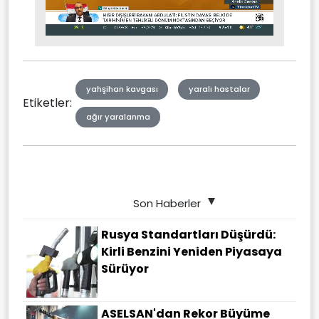
Stream
Unmute
Type
yahşihan kavgası
yaralı hastalar
Etiketler:
ağır yaralanma
Son Haberler
Rusya Standartları Düşürdü:
Kirli Benzini Yeniden Piyasaya
Sürüyor
ASELSAN'dan Rekor Büyüme