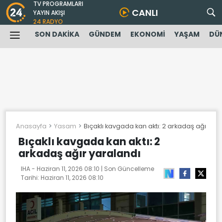
TV PROGRAMLARI
CANLI
YAYIN AKIŞI
24 RADYO
SON DAKİKA
GÜNDEM
EKONOMİ
YAŞAM
DÜ
Anasayfa
Yasam
Bıçaklı kavgada kan aktı: 2 arkadaş ağır yar
Bıçaklı kavgada kan aktı: 2
arkadaş ağır yaralandı
IHA -
Haziran 11, 2026 08:10
| Son Güncelleme
Tarihi:
Haziran 11, 2026 08:10