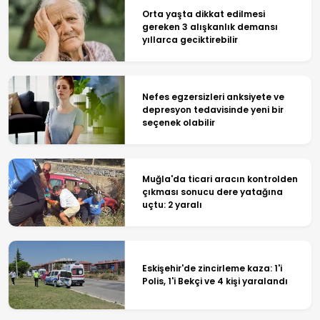
Orta yaşta dikkat edilmesi
gereken 3 alışkanlık demansı
yıllarca geciktirebilir
Nefes egzersizleri anksiyete ve
depresyon tedavisinde yeni bir
seçenek olabilir
Muğla'da ticari aracın kontrolden
çıkması sonucu dere yatağına
uçtu: 2 yaralı
Eskişehir'de zincirleme kaza: 1'i
Polis, 1'i Bekçi ve 4 kişi yaralandı