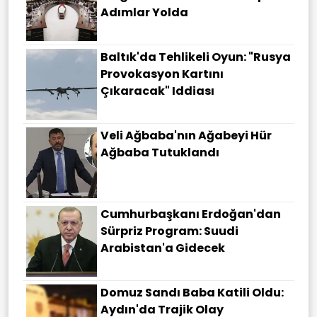
Adımlar Yolda
Baltık'da Tehlikeli Oyun: "Rusya
Provokasyon Kartını
Çıkaracak" Iddiası
Veli Ağbaba'nın Ağabeyi Hür
Ağbaba Tutuklandı
Cumhurbaşkanı Erdoğan'dan
Sürpriz Program: Suudi
Arabistan'a Gidecek
Domuz Sandı Baba Katili Oldu:
Aydın'da Trajik Olay