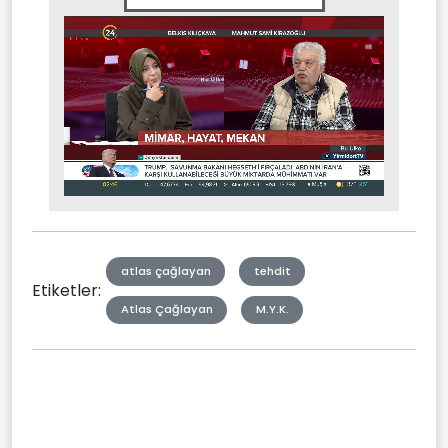
Stream
Mute
Type
atlas çağlayan
tehdit
Etiketler:
Atlas Çağlayan
M.Y.K.