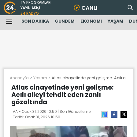
TV PROGRAMLARI
CANLI
YAYIN AKIŞI
24 RADYO
SON DAKİKA
GÜNDEM
EKONOMİ
YAŞAM
DÜ
Anasayfa
Yasam
Atlas cinayetinde yeni gelişme: Acılı aileyi 
Atlas cinayetinde yeni gelişme:
Acılı aileyi tehdit eden zanlı
gözaltında
AA -
Ocak 31, 2026 10:50
| Son Güncelleme
Tarihi:
Ocak 31, 2026 10:50