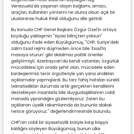
Venezuela'da yaşanan olayın bağlamı, amacı,
araçları, kullanılan yöntemi ne olursa olsun açık bir
uluslararası hukuk ihlali olduğunu dile getirdi.
Bu konuda CHP Genel Başkanı Özgür Özel'in ortaya
koyduğu yaklaşımın "siyasi bilinçten yoksun"
olduğunu ifade eden Büyükgümüş, "CHP, Suriye'deki
zalim Esad rejimi düşmeden önce bile 'Esad'la
masaya oturun' gibi akılalmaz politik öneriler
geliştirmişti. Azerbaycan'da kendi vatanları, özgürlük
mücadelesi için orada şehit olan, mücadele eden
kardeşlerimizi terör örgütleriyle yan yana andıkları
açıklamalar yapmışlardı. Bu tarz fahiş hataları sürekli
tekrarladıkları durumda artık gerçekten kendilerini
destekleyen insanlarla bile duygudaşlıklarının ciddi
manada yıprandığını gözlemliyoruz. Zaten bu
açıklanan üyelik rakamlarında da bununla alakalı
netice görüyoruz." değerlendirmesinde bulundu.
CHP'nin ciddi bir siyasetsizlik kriziyle karşı kaşıya
kaldığını söyleyen Büyükgümüş, bunun ülke