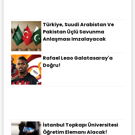
Türkiye, Suudi Arabistan Ve
Pakistan Üçlü Savunma
Anlaşması Imzalayacak
Rafael Leao Galatasaray'a
Doğru!
TPAO'dan 3 Yıllık Yeni Plan!
Samsun Açıklarında Petrol
Ruhsatı Uzatıldı!
İstanbul Topkapı Üniversitesi
Öğretim Elemanı Alacak!