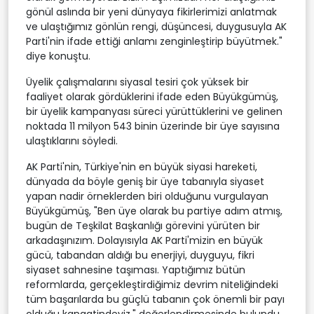
gönül aslında bir yeni dünyaya fikirlerimizi anlatmak
ve ulaştığımız gönlün rengi, düşüncesi, duygusuyla AK
Parti'nin ifade ettiği anlamı zenginleştirip büyütmek."
diye konuştu.
Üyelik çalışmalarını siyasal tesiri çok yüksek bir
faaliyet olarak gördüklerini ifade eden Büyükgümüş,
bir üyelik kampanyası süreci yürüttüklerini ve gelinen
noktada 11 milyon 543 binin üzerinde bir üye sayısına
ulaştıklarını söyledi.
AK Parti'nin, Türkiye'nin en büyük siyasi hareketi,
dünyada da böyle geniş bir üye tabanıyla siyaset
yapan nadir örneklerden biri olduğunu vurgulayan
Büyükgümüş, "Ben üye olarak bu partiye adım atmış,
bugün de Teşkilat Başkanlığı görevini yürüten bir
arkadaşınızım. Dolayısıyla AK Parti'mizin en büyük
gücü, tabandan aldığı bu enerjiyi, duyguyu, fikri
siyaset sahnesine taşıması. Yaptığımız bütün
reformlarda, gerçekleştirdiğimiz devrim niteliğindeki
tüm başarılarda bu güçlü tabanın çok önemli bir payı
olduğu kanaatindeyiz." değerlendirmesinde bulundu.