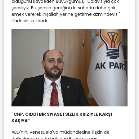
olduğunu kaydeden Büyükgümüş, "Dolayısıyla çok
şanslıyız. Bu şansın gereğini de sahada daha çok
emek vererek inşallah yerine getirme azmindeyiz."
ifadesini kullandı.
"CHP, CİDDİ BİR SİYASETSİZLİK KRİZİYLE KARŞI
KAŞIYA"
ABD'nin, Venezuela'ya müdahalesine ilişkin de
değerlendirmede bulunan Büyükgümüş,