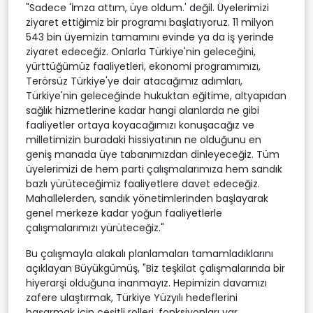
"Sadece 'İmza attım, üye oldum.' değil. Üyelerimizi
ziyaret ettiğimiz bir programı başlatıyoruz. 11 milyon
543 bin üyemizin tamamını evinde ya da iş yerinde
ziyaret edeceğiz. Onlarla Türkiye'nin geleceğini,
yürttüğümüz faaliyetleri, ekonomi programımızı,
Terörsüz Türkiye'ye dair atacağımız adımları,
Türkiye'nin geleceğinde hukuktan eğitime, altyapıdan
sağlık hizmetlerine kadar hangi alanlarda ne gibi
faaliyetler ortaya koyacağımızı konuşacağız ve
milletimizin buradaki hissiyatının ne olduğunu en
geniş manada üye tabanımızdan dinleyeceğiz. Tüm
üyelerimizi de hem parti çalışmalarımıza hem sandık
bazlı yürüteceğimiz faaliyetlere davet edeceğiz.
Mahallelerden, sandık yönetimlerinden başlayarak
genel merkeze kadar yoğun faaliyetlerle
çalışmalarımızı yürüteceğiz."
Bu çalışmayla alakalı planlamaları tamamladıklarını
açıklayan Büyükgümüş, "Biz teşkilat çalışmalarında bir
hiyerarşi olduğuna inanmayız. Hepimizin davamızı
zafere ulaştırmak, Türkiye Yüzyılı hedeflerini
başarmak için çeşitli rolleri, fonksiyonları var.