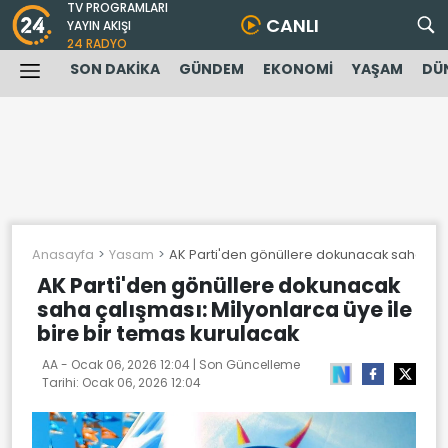
TV PROGRAMLARI
CANLI
YAYIN AKIŞI
24 RADYO
SON DAKİKA
GÜNDEM
EKONOMİ
YAŞAM
DÜ
Anasayfa
Yasam
AK Parti'den gönüllere dokunacak saha çalı
AK Parti'den gönüllere dokunacak
saha çalışması: Milyonlarca üye ile
bire bir temas kurulacak
AA -
Ocak 06, 2026 12:04
| Son Güncelleme
Tarihi:
Ocak 06, 2026 12:04