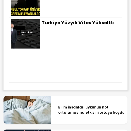
Türkiye Yüzyılı Vites Yükseltti
Irak'ın Kerkük Kentinde 12 Bin
Ruhsatsız Silah Kayıt Altına
Alındı
Bilim insanları uykunun not
ortalamasına etkisini ortaya koydu