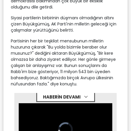
demokrasisi bakımından çok büyük bir eksiklik
olduğunu dile getirdi.
Siyasi partilerin birbirinin düşmanı olmadığının altını
çizen Büyükgümüş, AK Parti'nin milletin geleceği için
çalışmalar yürüttüğünü belirtti.
Partisinin her bir teşkilat mensubunun milletin
huzuruna çıkarak "Bu yolda bizimle beraber olur
musunuz?" dediğini aktaran Büyükgümüş, "Bir kere
olmazsa bir daha ziyaret ediliyor. Her gönle girmeye
çalışan bir anlayışımız var. Bunun sonuçlarını da
Rabb'im bize gösteriyor, 11 milyon 543 bin üyeden
bahsediyoruz. Baktığımızda birçok Avrupa ülkesinin
nüfusundan fazla." diye konuştu.
HABERİN DEVAMI
Video
Player