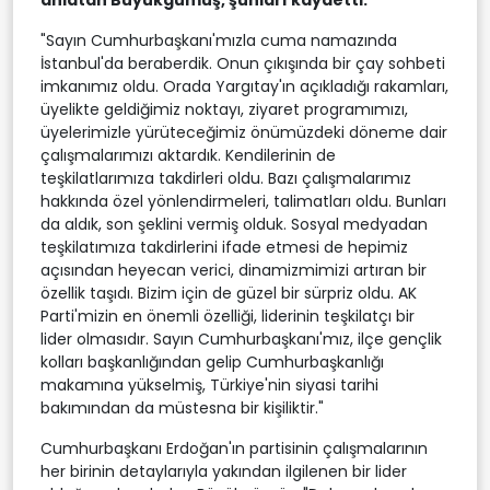
anlatan Büyükgümüş, şunları kaydetti:
"Sayın Cumhurbaşkanı'mızla cuma namazında
İstanbul'da beraberdik. Onun çıkışında bir çay sohbeti
imkanımız oldu. Orada Yargıtay'ın açıkladığı rakamları,
üyelikte geldiğimiz noktayı, ziyaret programımızı,
üyelerimizle yürüteceğimiz önümüzdeki döneme dair
çalışmalarımızı aktardık. Kendilerinin de
teşkilatlarımıza takdirleri oldu. Bazı çalışmalarımız
hakkında özel yönlendirmeleri, talimatları oldu. Bunları
da aldık, son şeklini vermiş olduk. Sosyal medyadan
teşkilatımıza takdirlerini ifade etmesi de hepimiz
açısından heyecan verici, dinamizmimizi artıran bir
özellik taşıdı. Bizim için de güzel bir sürpriz oldu. AK
Parti'mizin en önemli özelliği, liderinin teşkilatçı bir
lider olmasıdır. Sayın Cumhurbaşkanı'mız, ilçe gençlik
kolları başkanlığından gelip Cumhurbaşkanlığı
makamına yükselmiş, Türkiye'nin siyasi tarihi
bakımından da müstesna bir kişiliktir."
Cumhurbaşkanı Erdoğan'ın partisinin çalışmalarının
her birinin detaylarıyla yakından ilgilenen bir lider