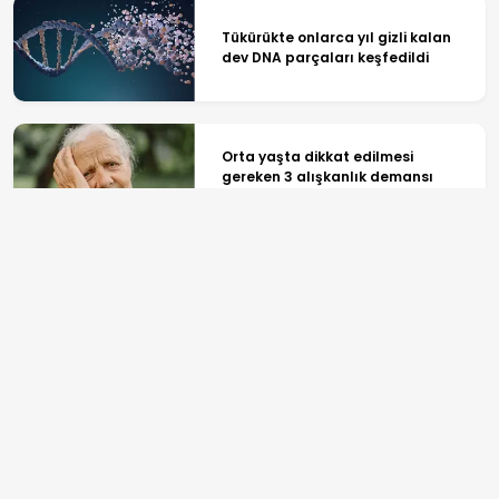
Tükürükte onlarca yıl gizli kalan
dev DNA parçaları keşfedildi
Orta yaşta dikkat edilmesi
gereken 3 alışkanlık demansı
yıllarca geciktirebilir
Nefes egzersizleri anksiyete ve
depresyon tedavisinde yeni bir
seçenek olabilir