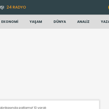
IŞI
24 RADYO
EKONOMİ
YAŞAM
DÜNYA
ANALİZ
YAZ
abrikasında patlama! 10 yaralı