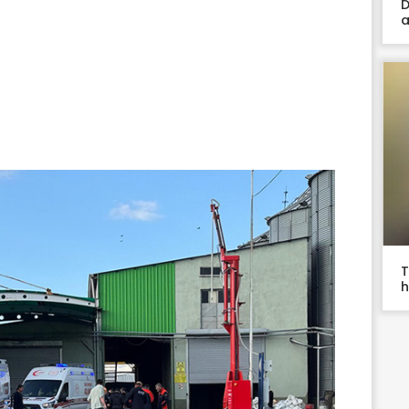
D
a
T
h