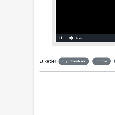
Stream
Mute
Type
Etiketler:
afyonkarahisar
fabrika