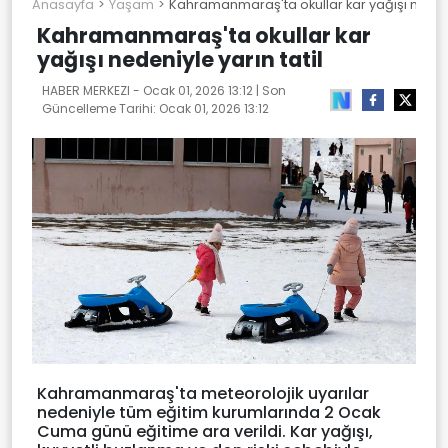
Anasayfa
Yaşam
Kahramanmaraş'ta okullar kar yağışı nedeniy
Kahramanmaraş'ta okullar kar
yağışı nedeniyle yarın tatil
HABER MERKEZI -
Ocak 01, 2026 13:12
| Son
Güncelleme Tarihi:
Ocak 01, 2026 13:12
Kahramanmaraş'ta meteorolojik uyarılar
nedeniyle tüm eğitim kurumlarında 2 Ocak
Cuma günü eğitime ara verildi. Kar yağışı,