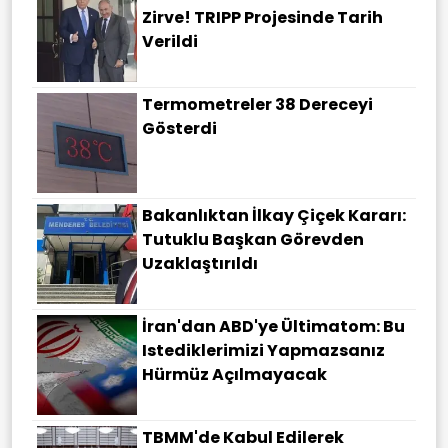
Zirve! TRIPP Projesinde Tarih
Verildi
Termometreler 38 Dereceyi
Gösterdi
Bakanlıktan İlkay Çiçek Kararı:
Tutuklu Başkan Görevden
Uzaklaştırıldı
İran'dan ABD'ye Ültimatom: Bu
Istediklerimizi Yapmazsanız
Hürmüz Açılmayacak
TBMM'de Kabul Edilerek