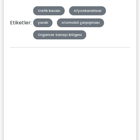
trafik kazası
Afyonkarahisar
Etiketler:
yaralı
otomobil çarpışması
Organize Sanayi Bölgesi