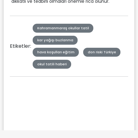
dikkatli ve tedbirli olmaları önemle rica olunur."
Kahramanmaraş okullar tatil
kar yağışı buzlanma
Etiketler:
hava koşulları eğitim
don riski Türkiye
okul tatili haberi