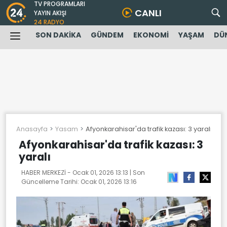
TV PROGRAMLARI
CANLI
YAYIN AKIŞI
24 RADYO
SON DAKİKA
GÜNDEM
EKONOMİ
YAŞAM
DÜ
Anasayfa
Yasam
Afyonkarahisar'da trafik kazası: 3 yaralı
Afyonkarahisar'da trafik kazası: 3
yaralı
HABER MERKEZİ -
Ocak 01, 2026 13:13
| Son
Güncelleme Tarihi:
Ocak 01, 2026 13:16