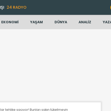
IŞI
24 RADYO
EKONOMİ
YAŞAM
DÜNYA
ANALİZ
YAZ
lar tehlike saçıyor! Bunları sakın tüketmeyin