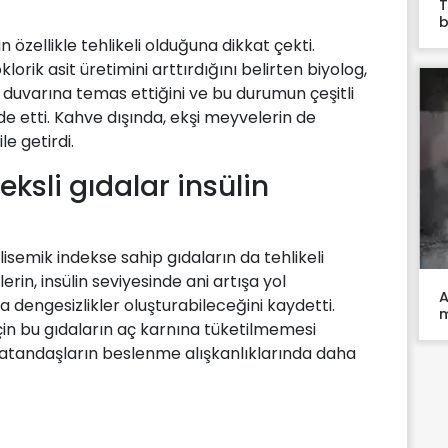
T
b
 özellikle tehlikeli olduğuna dikkat çekti.
lorik asit üretimini arttırdığını belirten biyolog,
uvarına temas ettiğini ve bu durumun çeşitli
ade etti. Kahve dışında, ekşi meyvelerin de
e getirdi.
ksli gıdalar insülin
lisemik indekse sahip gıdaların da tehlikeli
erin, insülin seviyesinde ani artışa yol
A
 dengesizlikler oluşturabileceğini kaydetti.
m
i için bu gıdaların aç karnına tüketilmemesi
, vatandaşların beslenme alışkanlıklarında daha