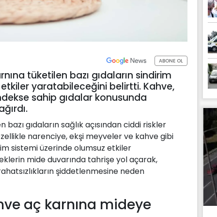
ABONE OL
karnına tüketilen bazı gıdaların sindirim
tkiler yaratabileceğini belirtti. Kahve,
indekse sahip gıdalar konusunda
ağırdı.
en bazı gıdaların sağlık açısından ciddi riskler
 özellikle narenciye, ekşi meyveler ve kahve gibi
rim sistemi üzerinde olumsuz etkiler
ceklerin mide duvarında tahrişe yol açarak,
 rahatsızlıkların şiddetlenmesine neden
ahve aç karnına mideye