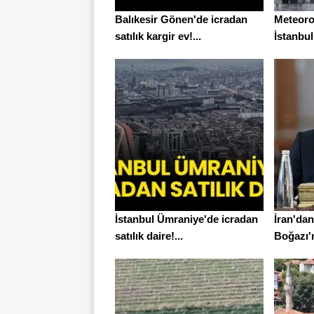
Balıkesir Gönen'de icradan
Meteorol
satılık kargir ev!...
İstanbull
İstanbul Ümraniye'de icradan
İran'da
satılık daire!...
Boğazı'na