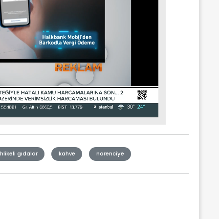
hlikeli gıdalar
kahve
narenciye