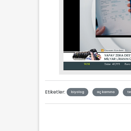
Stream
Mute
Type
Etiketler:
biyolog
aç karnına
te