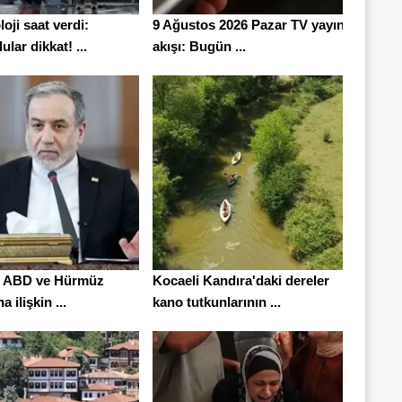
oji saat verdi:
9 Ağustos 2026 Pazar TV yayın
ular dikkat! ...
akışı: Bugün ...
n ABD ve Hürmüz
Kocaeli Kandıra'daki dereler
 ilişkin ...
kano tutkunlarının ...