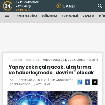
TV PROGRAMLARI
CANLI
YAYIN AKIŞI
24 RADYO
SON DAKİKA
GÜNDEM
EKONOMİ
YAŞAM
DÜ
Anasayfa
Teknoloji
Yapay zeka çalışacak, ulaştırma ve hab
Yapay zeka çalışacak, ulaştırma
ve haberleşmede "devrim" olacak
AA -
Haziran 30, 2025 13:23
| Son Güncelleme
Tarihi:
Haziran 30, 2025 13:23