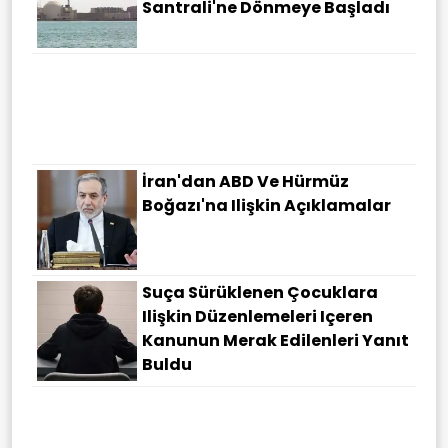
Santrali'ne Dönmeye Başladı
Bakanlık Kıyı Ve Sahil
Şeritlerinde Düzenleme
Yapabilecek
İran'dan ABD Ve Hürmüz
Boğazı'na Ilişkin Açıklamalar
Suça Sürüklenen Çocuklara
Ilişkin Düzenlemeleri Içeren
Kanunun Merak Edilenleri Yanıt
Buldu
Üniversite Adaylarına Kritik
Çağrı: Yapay Zeka Bölümlerini