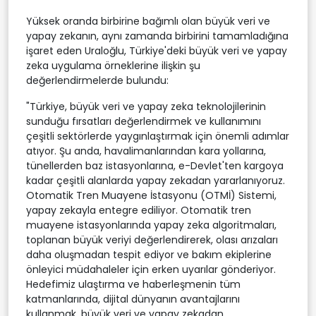
Yüksek oranda birbirine bağımlı olan büyük veri ve
yapay zekanın, aynı zamanda birbirini tamamladığına
işaret eden Uraloğlu, Türkiye'deki büyük veri ve yapay
zeka uygulama örneklerine ilişkin şu
değerlendirmelerde bulundu:
"Türkiye, büyük veri ve yapay zeka teknolojilerinin
sunduğu fırsatları değerlendirmek ve kullanımını
çeşitli sektörlerde yaygınlaştırmak için önemli adımlar
atıyor. Şu anda, havalimanlarından kara yollarına,
tünellerden baz istasyonlarına, e-Devlet'ten kargoya
kadar çeşitli alanlarda yapay zekadan yararlanıyoruz.
Otomatik Tren Muayene İstasyonu (OTMİ) Sistemi,
yapay zekayla entegre ediliyor. Otomatik tren
muayene istasyonlarında yapay zeka algoritmaları,
toplanan büyük veriyi değerlendirerek, olası arızaları
daha oluşmadan tespit ediyor ve bakım ekiplerine
önleyici müdahaleler için erken uyarılar gönderiyor.
Hedefimiz ulaştırma ve haberleşmenin tüm
katmanlarında, dijital dünyanın avantajlarını
kullanmak, büyük veri ve yapay zekadan