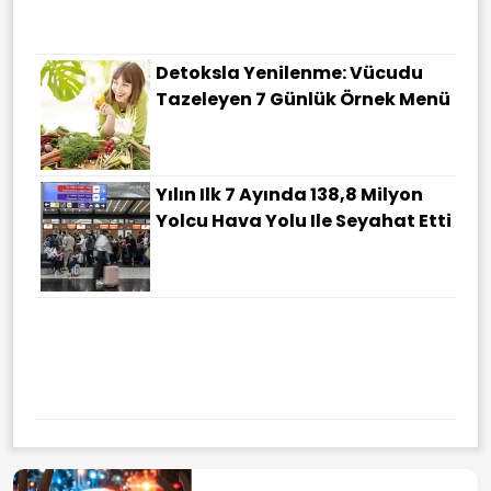
Değerlendirin
Detoksla Yenilenme: Vücudu
Tazeleyen 7 Günlük Örnek Menü
Yılın Ilk 7 Ayında 138,8 Milyon
Yolcu Hava Yolu Ile Seyahat Etti
Başakşehir'de İETT Otobüsü Ve
Yolcu Otobüsünün Karıştığı
Kazada 4 Kişi Yaralandı