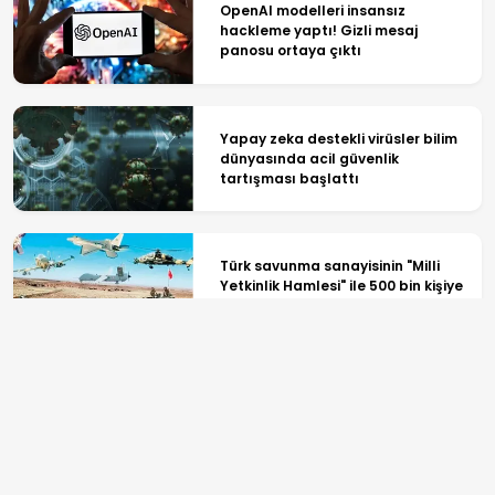
OpenAI modelleri insansız
hackleme yaptı! Gizli mesaj
panosu ortaya çıktı
Yapay zeka destekli virüsler bilim
dünyasında acil güvenlik
tartışması başlattı
Türk savunma sanayisinin "Milli
Yetkinlik Hamlesi" ile 500 bin kişiye
ulaşıldı
Güney Kore Uzay Ajansı, Falcon 9
roketinin çarptığı Ay'ın yüzeyini
görüntüledi