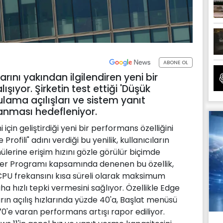
ABONE OL
arını yakından ilgilendiren yeni bir
şıyor. Şirketin test ettiği 'Düşük
lama açılışları ve sistem yanıt
ğlanması hedefleniyor.
 için geliştirdiği yeni bir performans özelliğini
rofili" adını verdiği bu yenilik, kullanıcıların
rine erişim hızını gözle görülür biçimde
der Programı kapsamında denenen bu özellik,
 CPU frekansını kısa süreli olarak maksimum
a hızlı tepki vermesini sağlıyor. Özellikle Edge
rın açılış hızlarında yüzde 40'a, Başlat menüsü
'e varan performans artışı rapor ediliyor.