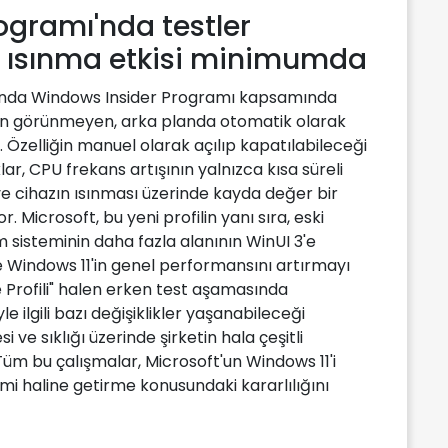
ogramı'nda testler
ve ısınma etkisi minimumda
u anda Windows Insider Programı kapsamında
dan görünmeyen, arka planda otomatik olarak
. Özelliğin manuel olarak açılıp kapatılabileceği
ar, CPU frekans artışının yalnızca kısa süreli
e cihazın ısınması üzerinde kayda değer bir
 Microsoft, bu yeni profilin yanı sıra, eski
m sisteminin daha fazla alanının WinUI 3'e
e Windows 11'in genel performansını artırmayı
Profili" halen erken test aşamasında
e ilgili bazı değişiklikler yaşanabileceği
si ve sıklığı üzerinde şirketin hala çeşitli
 Tüm bu çalışmalar, Microsoft'un Windows 11'i
temi haline getirme konusundaki kararlılığını