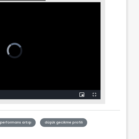
Picture-
Fullscreen
in-
Picture
performans artışı
düşük gecikme profili