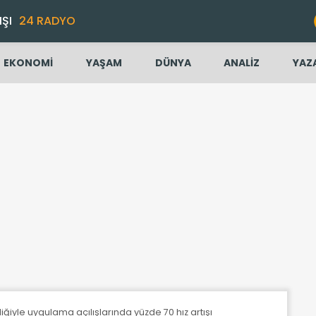
IŞI
24 RADYO
EKONOMİ
YAŞAM
DÜNYA
ANALİZ
YAZ
liğiyle uygulama açılışlarında yüzde 70 hız artışı