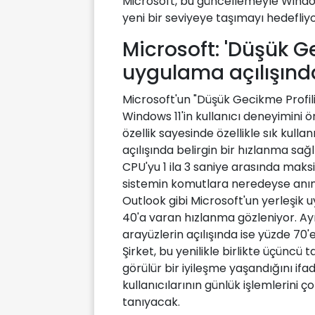
Microsoft, bu güncellemeyle Window
yeni bir seviyeye taşımayı hedefliyo
Microsoft: 'Düşük Ge
uygulama açılışında
Microsoft'un "Düşük Gecikme Profili"
Windows 11'in kullanıcı deneyimini ö
özellik sayesinde özellikle sık kull
açılışında belirgin bir hızlanma sağl
CPU'yu 1 ila 3 saniye arasında mak
sistemin komutlara neredeyse anında
Outlook gibi Microsoft'un yerleşik
40'a varan hızlanma gözleniyor. Ay
arayüzlerin açılışında ise yüzde 70'
Şirket, bu yenilikle birlikte üçünc
görülür bir iyileşme yaşandığını ifa
kullanıcılarının günlük işlemlerini 
tanıyacak.