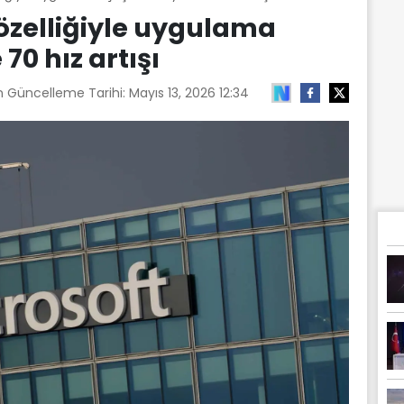
 özelliğiyle uygulama
70 hız artışı
n Güncelleme Tarihi:
Mayıs 13, 2026 12:34