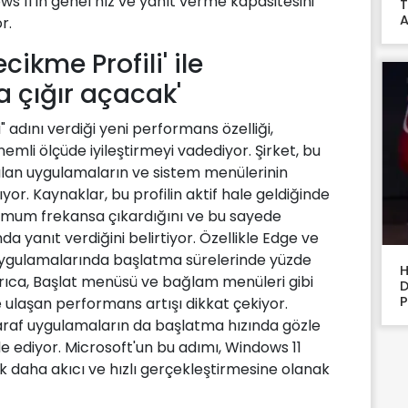
s 11'in genel hız ve yanıt verme kapasitesini
T
A
r.
cikme Profili' ile
 çığır açacak'
 adını verdiği yeni performans özelliği,
nemli ölçüde iyileştirmeyi vadediyor. Şirket, bu
anılan uygulamaların ve sistem menülerinin
ıyor. Kaynaklar, bu profilin aktif hale geldiğinde
simum frekansa çıkardığını ve bu sayede
 yanıt verdiğini belirtiyor. Özellikle Edge ve
 uygulamalarında başlatma sürelerinde yüzde
H
rıca, Başlat menüsü ve bağlam menüleri gibi
D
P
e ulaşan performans artışı dikkat çekiyor.
ü taraf uygulamaların da başlatma hızında gözle
de ediyor. Microsoft'un bu adımı, Windows 11
çok daha akıcı ve hızlı gerçekleştirmesine olanak