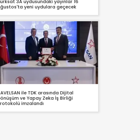
ürksat 3A uydusundaki yayınlar 16
ğustos'ta yeni uydulara geçecek
AVELSAN ile TDK arasında Dijital
önüşüm ve Yapay Zeka İş Birliği
rotokolü imzalandı