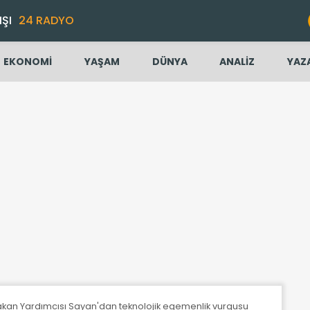
IŞI
24 RADYO
EKONOMİ
YAŞAM
DÜNYA
ANALİZ
YAZ
Bakan Yardımcısı Sayan'dan teknolojik egemenlik vurgusu