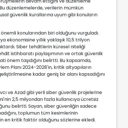
 görüşmelerin devam ettiğini ve düzenleme
. Bu düzenlemelerde, verilerin mümkün
usal güvenlik kurallarına uyum gibi konuların
 önemli konularından biri olduğunu vurguladı.
ya ekonomisine yıllık yaklaşık 10,5 trilyon
tardı. Siber tehditlerin küresel niteliği
 tehdit istihbaratı paylaşımının ve ortak güvenlik
yati önem taşıdığını belirtti. Bu kapsamda,
ylem Planı 2024-2028'in, kritik altyapıların
eliştirilmesine kadar geniş bir alanı kapsadığını
cı ve Azad gibi yerli siber güvenlik projelerine
'nin 2,5 milyondan fazla kullanıcıya ücretsiz
uğunu belirtti. Sayan, siber güvenliğin sadece
adığını, toplumun tüm kesimlerinin
in en kritik faktör olduğunu sözlerine ekledi.