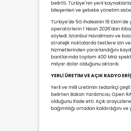
belirtti. Türkiye'nin yerli kaynaklar
bileşenleri ve şebeke yönetim sistem
Türkiye'de 5G ihalesinin 16 Ekim'de
operatörlerin 1 Nisan 2026'dan iti
söyledi. İstanbul Havalimanı ve bazı
stratejik noktalarda testlere izin ve
hizmetlerinden yararlandığını kayd
bantlarında toplam 400 MHz spektr
milyar dolar olduğunu aktardı.
YERLİ ÜRETİM VE AÇIK RADYO ERİ
Yerli ve milli üretimin tedarikçi çeşi
belirten Bakan Yardımcısı, Open RA
olduğunu ifade etti. Açık arayüzler
bağımlılığı ortadan kaldırdığını ve ye