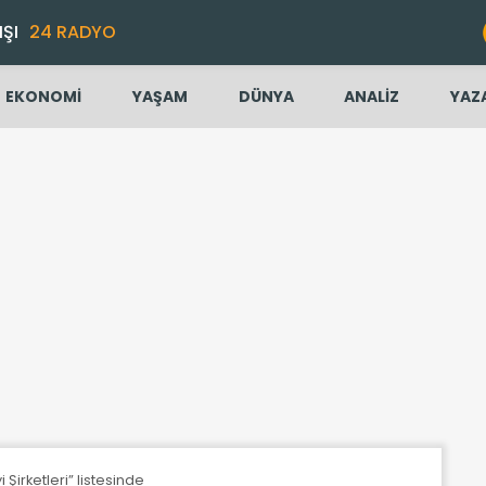
IŞI
24 RADYO
EKONOMİ
YAŞAM
DÜNYA
ANALİZ
YAZ
 Şirketleri” listesinde