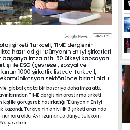
ABONE OL
oloji şirketi Turkcell, TIME dergisinin
likte hazırladığı “Dünyanın En İyi Şirketleri
ir başarıya imza attı. 50 ülkeyi kapsayan
tışı ile ESG (çevresel, sosyal ve
lanan 1000 şirketlik listede Turkcell,
 telekomünikasyon sektöründe birinci oldu.
yle, global çapta bir başarıya daha imza attı.
yınlarından TIME dergisinin araştırma şirketi
n kişi ile görüşerek hazırladığı "Dünyanın En İyi
 kazandı. Türkiye'nin en iyi ilk 3 şirketi arasında
bir numara oldu. Aynı zamanda dünya telekom
 5'e yazdırdı.