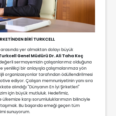
İRKETİNDEN BİRİ TURKCELL
ti arasında yer almaktan dolayı büyük
Turkcell Genel Müdürü Dr. Ali Taha Koç
en değerli sermayemizin çalışanlarımız olduğuna
ve yenilikçi bir anlayışla çalışmalarımıza yön
ijli organizasyonlar tarafından ödüllendirilmesi
otive ediyor. Çalışan memnuniyetinin yanı sıra
kate alındığı "Dünyanın En İyi Şirketleri"
izim için büyük mutluluk. Hedefimiz,
 ülkemize karşı sorumluluklarımızın bilinciyle
ye taşımak. Bu başarıda emeği geçen tüm
imi sunuyorum.