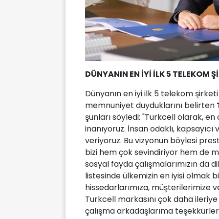
DÜNYANIN EN İYİ İLK 5 TELEKOM Ş
Dünyanın en iyi ilk 5 telekom şirke
memnuniyet duyduklarını belirten
şunları söyledi: "Turkcell olarak, 
inanıyoruz. İnsan odaklı, kapsayıcı 
veriyoruz. Bu vizyonun böylesi prest
bizi hem çok sevindiriyor hem de m
sosyal fayda çalışmalarımızın da dik
listesinde ülkemizin en iyisi olmak b
hissedarlarımıza, müşterilerimize ve
Turkcell markasını çok daha ileri
çalışma arkadaşlarıma teşekkürler