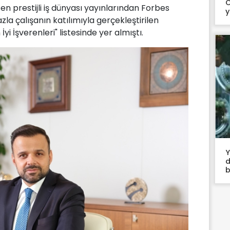
O
 en prestijli iş dünyası yayınlarından Forbes
y
la çalışanın katılımıyla gerçekleştirilen
 İşverenleri" listesinde yer almıştı.
Y
d
b