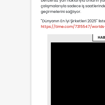
benzersiz yan haklarıyla onların yanı
çalışmalarıyla sadece iş saatlerinde 
geçirmelerini sağlıyor.
"Dünyanın En İyi Şirketleri 2025" liste
https://time.com/7315547/world
HAB