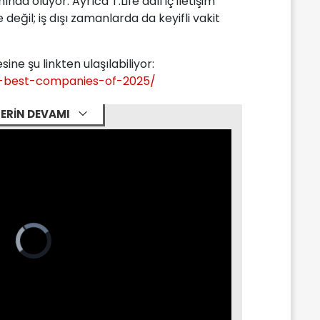
nda oluyor. Ayrıca T.Life adlı iç iletişim
değil; iş dışı zamanlarda da keyifli vakit
sine şu linkten ulaşılabiliyor:
s-best-companies-of-2025/
ERİN DEVAMI
Video
Player
is
loading.