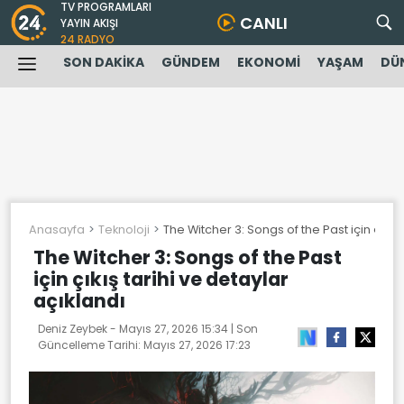
TV PROGRAMLARI
CANLI
YAYIN AKIŞI
24 RADYO
SON DAKİKA
GÜNDEM
EKONOMİ
YAŞAM
DÜ
Anasayfa
Teknoloji
The Witcher 3: Songs of the Past için çıkış 
The Witcher 3: Songs of the Past
için çıkış tarihi ve detaylar
açıklandı
Deniz Zeybek -
Mayıs 27, 2026 15:34
| Son
Güncelleme Tarihi:
Mayıs 27, 2026 17:23