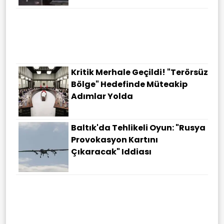
Atıklar Katma Değere
Dönüşüyor: 450 Milyon Dolar
Finansmanla Türkiye'de Yeşil
Sanayi Devrimi
Kritik Merhale Geçildi! "Terörsüz
Bölge" Hedefinde Müteakip
Adımlar Yolda
Baltık'da Tehlikeli Oyun: "Rusya
Provokasyon Kartını
Çıkaracak" Iddiası
Çatalca'da Korkutan Uçak
Kazası: Son Sınıf Öğrencisi Pilot
Hastaneye Kaldırıldı