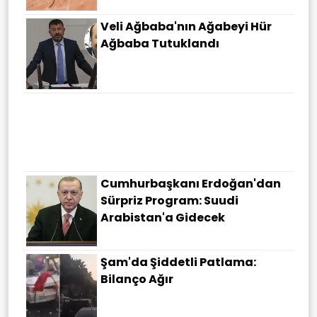
Veli Ağbaba'nın Ağabeyi Hür
Ağbaba Tutuklandı
Türk Müteahhitlerden
Polonya'da 10 Milyar Doları
Aşan Başarı: Dev Projeler Yolda
Cumhurbaşkanı Erdoğan'dan
Sürpriz Program: Suudi
Arabistan'a Gidecek
Şam'da Şiddetli Patlama:
Bilanço Ağır