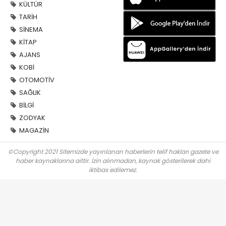
KÜLTÜR
TARİH
SİNEMA
KİTAP
AJANS
KOBİ
OTOMOTİV
SAĞLIK
BİLGİ
ZODYAK
MAGAZİN
©Copyright 2021 Sitemizde yayınlanan haberlerin telif hakları gazete ve
haber kaynaklarına aittir. İzin alınmadan, kaynak gösterilerek dahi
iktibas edilemez.