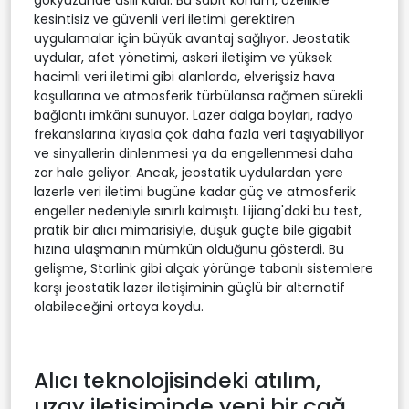
kesintisiz ve güvenli veri iletimi gerektiren
uygulamalar için büyük avantaj sağlıyor. Jeostatik
uydular, afet yönetimi, askeri iletişim ve yüksek
hacimli veri iletimi gibi alanlarda, elverişsiz hava
koşullarına ve atmosferik türbülansa rağmen sürekli
bağlantı imkânı sunuyor. Lazer dalga boyları, radyo
frekanslarına kıyasla çok daha fazla veri taşıyabiliyor
ve sinyallerin dinlenmesi ya da engellenmesi daha
zor hale geliyor. Ancak, jeostatik uydulardan yere
lazerle veri iletimi bugüne kadar güç ve atmosferik
engeller nedeniyle sınırlı kalmıştı. Lijiang'daki bu test,
pratik bir alıcı mimarisiyle, düşük güçte bile gigabit
hızına ulaşmanın mümkün olduğunu gösterdi. Bu
gelişme, Starlink gibi alçak yörünge tabanlı sistemlere
karşı jeostatik lazer iletişiminin güçlü bir alternatif
olabileceğini ortaya koydu.
Alıcı teknolojisindeki atılım,
uzay iletişiminde yeni bir çağ