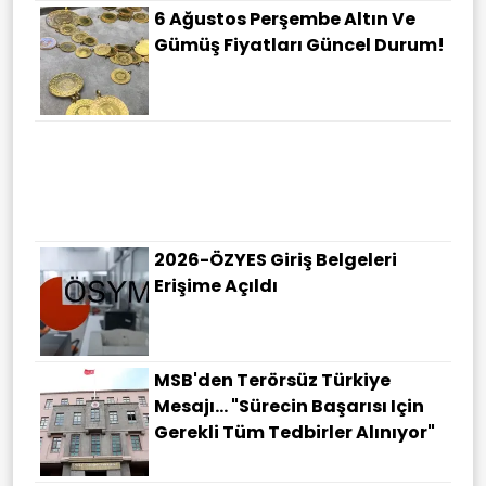
6 Ağustos Perşembe Altın Ve
Gümüş Fiyatları Güncel Durum!
Emlak Vergisinde Gelecek Yıl
Için Esas Alınacak Inşaat
Maliyet Bedelleri Belirlendi
2026-ÖZYES Giriş Belgeleri
Erişime Açıldı
MSB'den Terörsüz Türkiye
Mesajı... "Sürecin Başarısı Için
Gerekli Tüm Tedbirler Alınıyor"