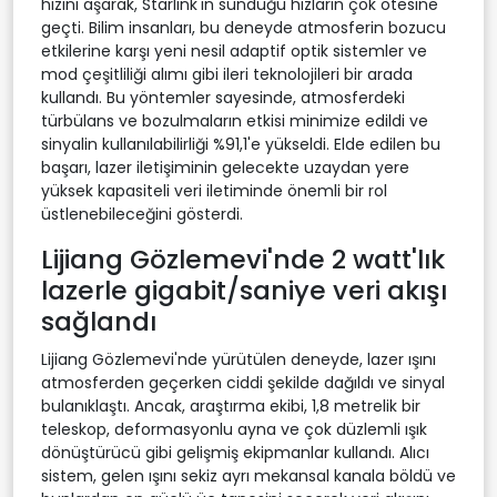
hızını aşarak, Starlink'in sunduğu hızların çok ötesine
geçti. Bilim insanları, bu deneyde atmosferin bozucu
etkilerine karşı yeni nesil adaptif optik sistemler ve
mod çeşitliliği alımı gibi ileri teknolojileri bir arada
kullandı. Bu yöntemler sayesinde, atmosferdeki
türbülans ve bozulmaların etkisi minimize edildi ve
sinyalin kullanılabilirliği %91,1'e yükseldi. Elde edilen bu
başarı, lazer iletişiminin gelecekte uzaydan yere
yüksek kapasiteli veri iletiminde önemli bir rol
üstlenebileceğini gösterdi.
Lijiang Gözlemevi'nde 2 watt'lık
lazerle gigabit/saniye veri akışı
sağlandı
Lijiang Gözlemevi'nde yürütülen deneyde, lazer ışını
atmosferden geçerken ciddi şekilde dağıldı ve sinyal
bulanıklaştı. Ancak, araştırma ekibi, 1,8 metrelik bir
teleskop, deformasyonlu ayna ve çok düzlemli ışık
dönüştürücü gibi gelişmiş ekipmanlar kullandı. Alıcı
sistem, gelen ışını sekiz ayrı mekansal kanala böldü ve