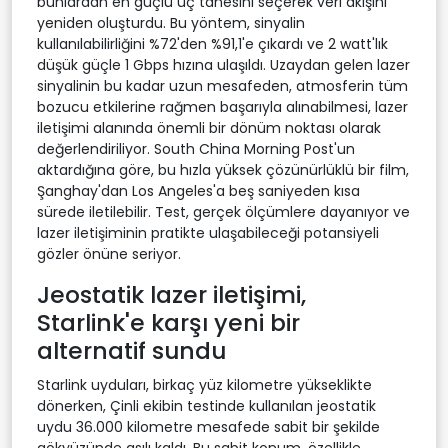
bunlardan en güçlü üç tanesini seçerek veri akışını
yeniden oluşturdu. Bu yöntem, sinyalin
kullanılabilirliğini %72'den %91,1'e çıkardı ve 2 watt'lık
düşük güçle 1 Gbps hızına ulaşıldı. Uzaydan gelen lazer
sinyalinin bu kadar uzun mesafeden, atmosferin tüm
bozucu etkilerine rağmen başarıyla alınabilmesi, lazer
iletişimi alanında önemli bir dönüm noktası olarak
değerlendiriliyor. South China Morning Post'un
aktardığına göre, bu hızla yüksek çözünürlüklü bir film,
Şanghay'dan Los Angeles'a beş saniyeden kısa
sürede iletilebilir. Test, gerçek ölçümlere dayanıyor ve
lazer iletişiminin pratikte ulaşabileceği potansiyeli
gözler önüne seriyor.
Jeostatik lazer iletişimi,
Starlink'e karşı yeni bir
alternatif sundu
Starlink uyduları, birkaç yüz kilometre yükseklikte
dönerken, Çinli ekibin testinde kullanılan jeostatik
uydu 36.000 kilometre mesafede sabit bir şekilde
gökyüzünde asılı kaldı. Bu sabit konum, özellikle