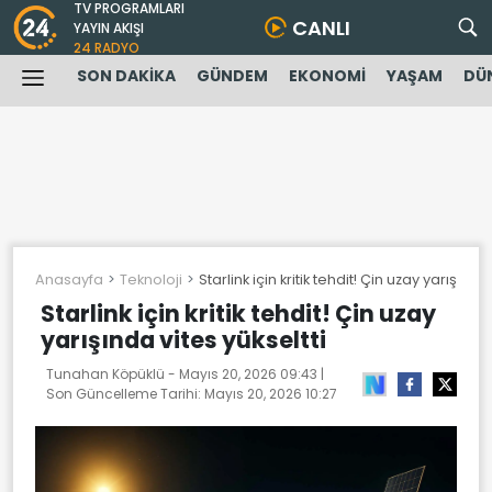
TV PROGRAMLARI
CANLI
YAYIN AKIŞI
24 RADYO
SON DAKİKA
GÜNDEM
EKONOMİ
YAŞAM
DÜ
Anasayfa
Teknoloji
Starlink için kritik tehdit! Çin uzay yarışında
Starlink için kritik tehdit! Çin uzay
yarışında vites yükseltti
Tunahan Köpüklü -
Mayıs 20, 2026 09:43
|
Son Güncelleme Tarihi:
Mayıs 20, 2026 10:27