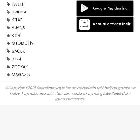
TARİH
SİNEMA
KİTAP
AJANS
KOBİ
OTOMOTİV
SAĞLIK
BİLGİ
ZODYAK
MAGAZİN
©Copyright 2021 Sitemizde yayınlanan haberlerin telif hakları gazete ve
haber kaynaklarına aittir. İzin alınmadan, kaynak gösterilerek dahi
iktibas edilemez.