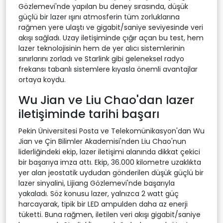
Gözlemevi'nde yapılan bu deney sırasında, düşük
güçlü bir lazer ışını atmosferin tüm zorluklarına
rağmen yere ulaştı ve gigabit/saniye seviyesinde veri
akışı sağladı. Uzay iletişiminde çığır açan bu test, hem
lazer teknolojisinin hem de yer alıcı sistemlerinin
sınırlarını zorladı ve Starlink gibi geleneksel radyo
frekansı tabanlı sistemlere kıyasla önemli avantajlar
ortaya koydu.
Wu Jian ve Liu Chao'dan lazer
iletişiminde tarihi başarı
Pekin Üniversitesi Posta ve Telekomünikasyon'dan Wu
Jian ve Çin Bilimler Akademisi'nden Liu Chao'nun
liderliğindeki ekip, lazer iletişimi alanında dikkat çekici
bir başarıya imza attı. Ekip, 36.000 kilometre uzaklıkta
yer alan jeostatik uydudan gönderilen düşük güçlü bir
lazer sinyalini, Lijiang Gözlemevi'nde başarıyla
yakaladı. Söz konusu lazer, yalnızca 2 watt güç
harcayarak, tipik bir LED ampulden daha az enerji
tüketti. Buna rağmen, iletilen veri akışı gigabit/saniye