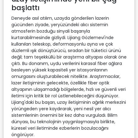
başlattı
Deneyde asıl atılım, uzayda gönderilen lazerin
gücünden ziyade, yeryüzündeki alıcı sistemin
atmosferin bozduğu sinyali başarıyla
kurtarabilmesinde gizliydi. Lijiang Gözlemevi'nde
kullanılan teleskop, deformasyonlu ayna ve çok
düzlemli ışık dönüştürücü, sıradan bir tüketici ürünü
değil; tam teşekküllü bir araştırma altyapısı olarak öne
çıktı. Bu donanım, uydu verilerini karasal fiber ağlara
besleyen yüksek kapasiteli yer istasyonlarının
omurgasını oluşturabilecek nitelikte. Araştırmacılar,
lazer iletişiminin gelecekte, özellikle fiber optik
altyapının ulaşamadığı bölgelerde, hızlı ve güvenli veri
iletimi için kritik bir rol üstlenebileceğini düşünüyor.
Lijiang'daki bu başarı, uzay iletişiminin ağırlık merkezini
yörüngeden yere kaydırarak, yeni nesil yer alıcı
sistemlerinin önemini bir kez daha vurguladı. Bilim
dünyası, bu teknolojinin yaygınlaşmasıyla birlikte,
küresel veri iletiminde ezberlerin bozulacağını
öngörüyor.