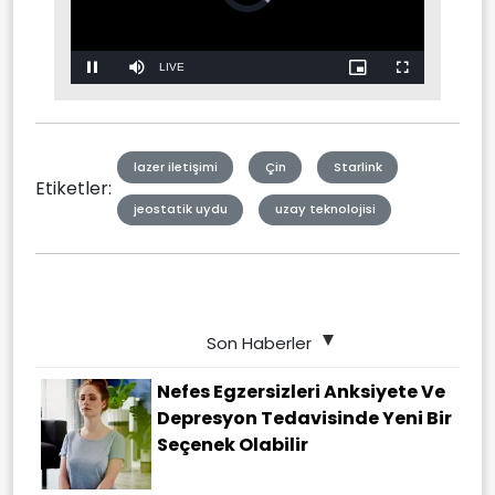
Stream
LIVE
Pause
Mute
Picture-
Fullscreen
in-
Picture
Type
lazer iletişimi
Çin
Starlink
Etiketler:
jeostatik uydu
uzay teknolojisi
Son Haberler
Nefes Egzersizleri Anksiyete Ve
Depresyon Tedavisinde Yeni Bir
Seçenek Olabilir