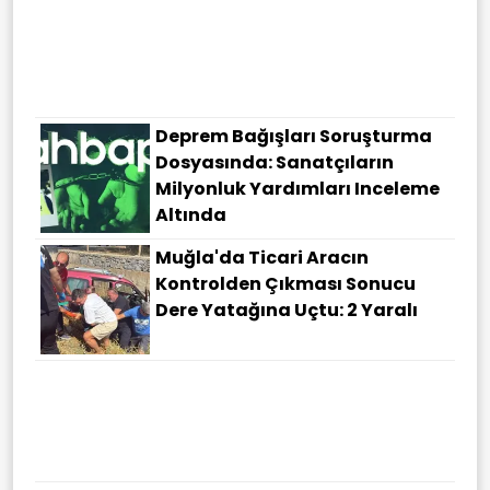
Adalet Bakanı Gürlek: Terörsüz
Türkiye Milli Bir Devlet
Politikasıdır
Deprem Bağışları Soruşturma
Dosyasında: Sanatçıların
Milyonluk Yardımları Inceleme
Altında
Muğla'da Ticari Aracın
Kontrolden Çıkması Sonucu
Dere Yatağına Uçtu: 2 Yaralı
Orta Yaşta Dikkat Edilmesi
Gereken 3 Alışkanlık Demansı
Yıllarca Geciktirebilir