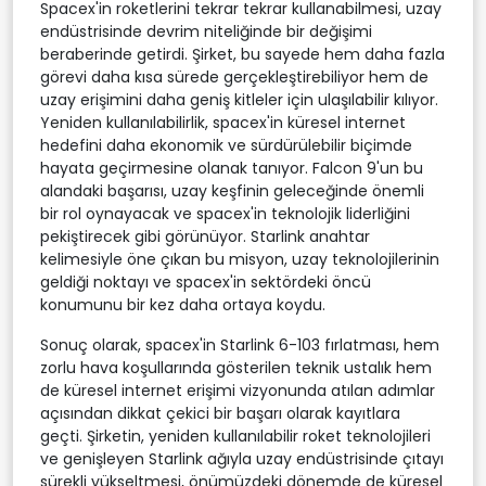
Spacex'in roketlerini tekrar tekrar kullanabilmesi, uzay
endüstrisinde devrim niteliğinde bir değişimi
beraberinde getirdi. Şirket, bu sayede hem daha fazla
görevi daha kısa sürede gerçekleştirebiliyor hem de
uzay erişimini daha geniş kitleler için ulaşılabilir kılıyor.
Yeniden kullanılabilirlik, spacex'in küresel internet
hedefini daha ekonomik ve sürdürülebilir biçimde
hayata geçirmesine olanak tanıyor. Falcon 9'un bu
alandaki başarısı, uzay keşfinin geleceğinde önemli
bir rol oynayacak ve spacex'in teknolojik liderliğini
pekiştirecek gibi görünüyor. Starlink anahtar
kelimesiyle öne çıkan bu misyon, uzay teknolojilerinin
geldiği noktayı ve spacex'in sektördeki öncü
konumunu bir kez daha ortaya koydu.
Sonuç olarak, spacex'in Starlink 6-103 fırlatması, hem
zorlu hava koşullarında gösterilen teknik ustalık hem
de küresel internet erişimi vizyonunda atılan adımlar
açısından dikkat çekici bir başarı olarak kayıtlara
geçti. Şirketin, yeniden kullanılabilir roket teknolojileri
ve genişleyen Starlink ağıyla uzay endüstrisinde çıtayı
sürekli yükseltmesi, önümüzdeki dönemde de küresel