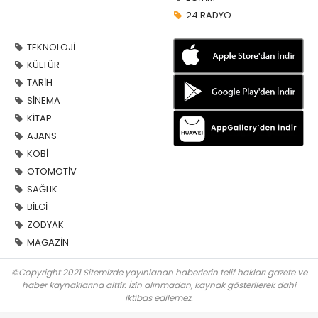
24 RADYO
TEKNOLOJİ
KÜLTÜR
TARİH
SİNEMA
KİTAP
AJANS
KOBİ
OTOMOTİV
SAĞLIK
BİLGİ
ZODYAK
MAGAZİN
©Copyright 2021 Sitemizde yayınlanan haberlerin telif hakları gazete ve
haber kaynaklarına aittir. İzin alınmadan, kaynak gösterilerek dahi
iktibas edilemez.