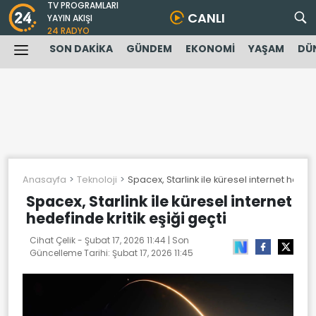
TV PROGRAMLARI
CANLI
YAYIN AKIŞI
24 RADYO
SON DAKİKA
GÜNDEM
EKONOMİ
YAŞAM
DÜ
Anasayfa
Teknoloji
Spacex, Starlink ile küresel internet hedefi
Spacex, Starlink ile küresel internet
hedefinde kritik eşiği geçti
Cihat Çelik -
Şubat 17, 2026 11:44
| Son
Güncelleme Tarihi:
Şubat 17, 2026 11:45