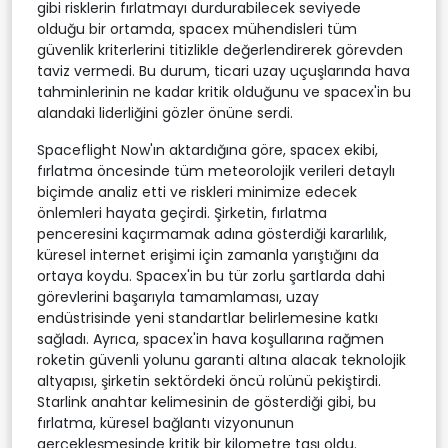
gibi risklerin fırlatmayı durdurabilecek seviyede
olduğu bir ortamda, spacex mühendisleri tüm
güvenlik kriterlerini titizlikle değerlendirerek görevden
taviz vermedi. Bu durum, ticari uzay uçuşlarında hava
tahminlerinin ne kadar kritik olduğunu ve spacex'in bu
alandaki liderliğini gözler önüne serdi.
Spaceflight Now'ın aktardığına göre, spacex ekibi,
fırlatma öncesinde tüm meteorolojik verileri detaylı
biçimde analiz etti ve riskleri minimize edecek
önlemleri hayata geçirdi. Şirketin, fırlatma
penceresini kaçırmamak adına gösterdiği kararlılık,
küresel internet erişimi için zamanla yarıştığını da
ortaya koydu. Spacex'in bu tür zorlu şartlarda dahi
görevlerini başarıyla tamamlaması, uzay
endüstrisinde yeni standartlar belirlemesine katkı
sağladı. Ayrıca, spacex'in hava koşullarına rağmen
roketin güvenli yolunu garanti altına alacak teknolojik
altyapısı, şirketin sektördeki öncü rolünü pekiştirdi.
Starlink anahtar kelimesinin de gösterdiği gibi, bu
fırlatma, küresel bağlantı vizyonunun
gerçekleşmesinde kritik bir kilometre taşı oldu.