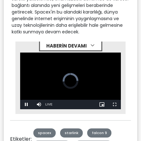
bağlantı alanında yeni gelişmeleri beraberinde
getirecek. Spacex'in bu alandaki kararlılığı, dünya
genelinde internet erişiminin yaygınlaşmasına ve
uzay teknolojilerinin daha erişilebilir hale gelmesine
katkı sunmaya devam edecek.
HABERİN DEVAMI
Video
Player
is
loading.
Stream
LIVE
Pause
Mute
Picture-
Fullscreen
in-
Picture
Type
spacex
starlink
falcon 9
Etiketler: