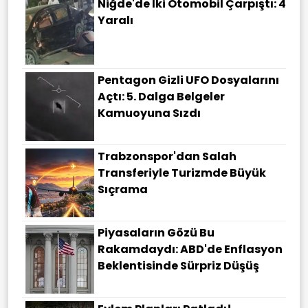
Niğde'de Iki Otomobil Çarpıştı: 4
Yaralı
Pentagon Gizli UFO Dosyalarını
Açtı: 5. Dalga Belgeler
Kamuoyuna Sızdı
Trabzonspor'dan Salah
Transferiyle Turizmde Büyük
Sıçrama
Piyasaların Gözü Bu
Rakamdaydı: ABD'de Enflasyon
Beklentisinde Sürpriz Düşüş