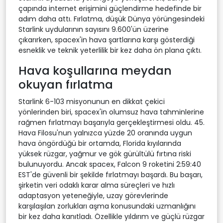
çapında internet erişimini güçlendirme hedefinde bir
adım daha attı. Fırlatma, düşük Dünya yörüngesindeki
Starlink uydularının sayısını 9.600'ün üzerine
çıkarırken, spacex'in hava şartlarına karşı gösterdiği
esneklik ve teknik yeterlilik bir kez daha ön plana çıktı.
Hava koşullarına meydan
okuyan fırlatma
Starlink 6-103 misyonunun en dikkat çekici
yönlerinden biri, spacex'in olumsuz hava tahminlerine
rağmen fırlatmayı başarıyla gerçekleştirmesi oldu. 45.
Hava Filosu'nun yalnızca yüzde 20 oranında uygun
hava öngördüğü bir ortamda, Florida kıyılarında
yüksek rüzgar, yağmur ve gök gürültülü fırtına riski
bulunuyordu. Ancak spacex, Falcon 9 roketini 2:59:40
EST'de güvenli bir şekilde fırlatmayı başardı. Bu başarı,
şirketin veri odaklı karar alma süreçleri ve hızlı
adaptasyon yeteneğiyle, uzay görevlerinde
karşılaşılan zorlukları aşma konusundaki uzmanlığını
bir kez daha kanıtladı. Özellikle yıldırım ve güçlü rüzgar